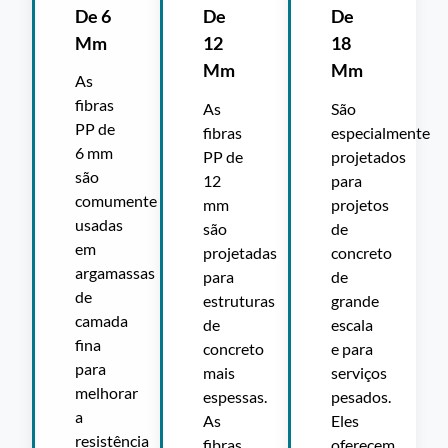
De
De
De 6
12
18
Mm
Mm
Mm
As
fibras
As
São
PP de
fibras
especialmente
6 mm
PP de
projetados
são
12
para
comumente
mm
projetos
usadas
são
de
em
projetadas
concreto
argamassas
para
de
de
estruturas
grande
camada
de
escala
fina
concreto
e para
para
mais
serviços
melhorar
espessas.
pesados.
a
As
Eles
resistência
fibras
oferecem