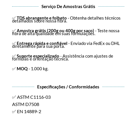
Serviço De Amostras Grátis
✅
TDS abrangente e folheto
- Obtenha detalhes técnicos
detalhados sobre nossa fibra.
✅
Amostra grátis (200g ou 400g por saco)
- Teste nossa
fibra de alta qualidade em suas formulações.
✅
Entrega rápida e confiável
- Enviado via FedEx ou DHL
diretamente para sua porta.
✅
Suporte especializado
- Assistência com ajustes de
fórmulas e orientação técnica.
✅
MOQ
- 1.000 kg.
Especificações / Conformidades
✅ ASTM C1116-03
ASTM D7508
✅ EN 14889-2