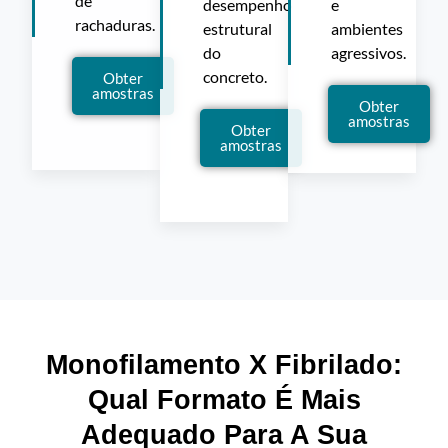
de
desempenho
e
rachaduras.
estrutural
ambientes
do
agressivos.
concreto.
Obter
amostras
Obter
amostras
Obter
amostras
Monofilamento X Fibrilado:
Qual Formato É Mais
Adequado Para A Sua