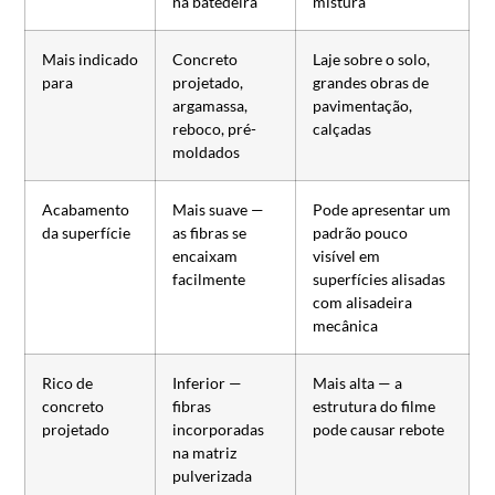
na batedeira
mistura
Mais indicado
Concreto
Laje sobre o solo,
para
projetado,
grandes obras de
argamassa,
pavimentação,
reboco, pré-
calçadas
moldados
Acabamento
Mais suave —
Pode apresentar um
da superfície
as fibras se
padrão pouco
encaixam
visível em
facilmente
superfícies alisadas
com alisadeira
mecânica
Rico de
Inferior —
Mais alta — a
concreto
fibras
estrutura do filme
projetado
incorporadas
pode causar rebote
na matriz
pulverizada