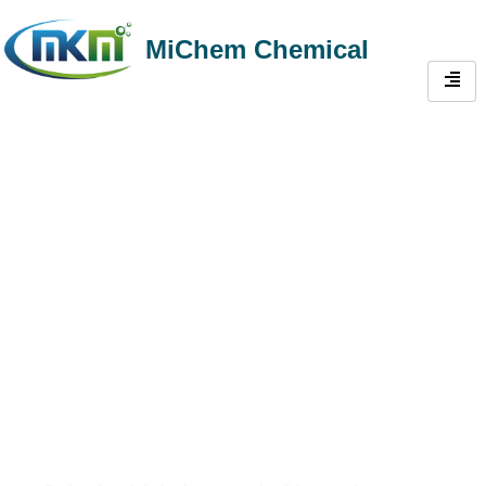
MiChem Chemical
Fornecedor
confiável de
microfibra sintética
de polipropileno
para concreto e
argamassa