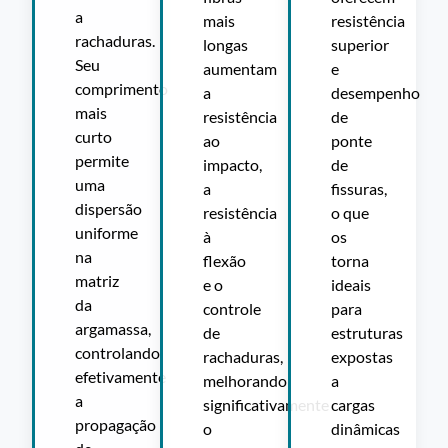
a
mais
resistência
rachaduras.
longas
superior
Seu
aumentam
e
comprimento
a
desempenho
mais
resistência
de
curto
ao
ponte
permite
impacto,
de
uma
a
fissuras,
dispersão
resistência
o que
uniforme
à
os
na
flexão
torna
matriz
e o
ideais
da
controle
para
argamassa,
de
estruturas
controlando
rachaduras,
expostas
efetivamente
melhorando
a
a
significativamente
cargas
propagação
o
dinâmicas