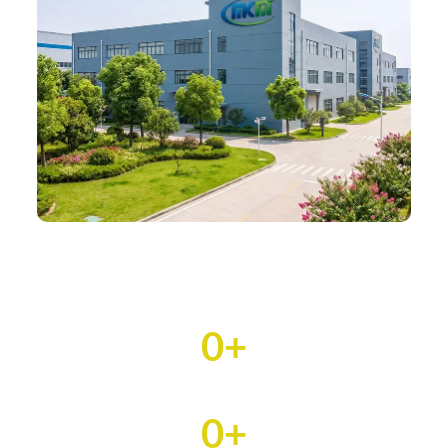
0
+
Các quốc gia xuất khẩu
0
+