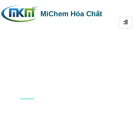
MiChem Hóa Chất
Giới thiệu về
chúng tôi
Michem — Đối tác đáng tin cậy của bạn
trong lĩnh vực giải pháp hóa chất xây dựng.