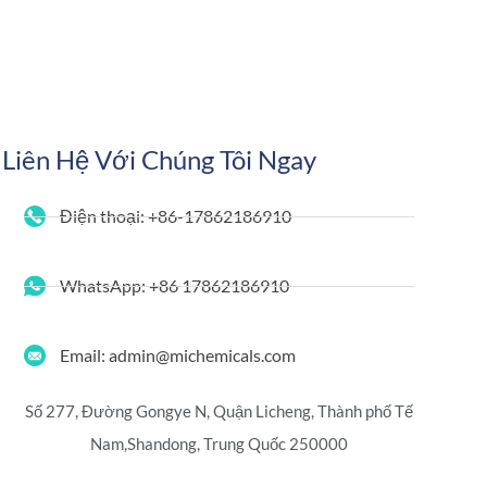
Liên Hệ Với Chúng Tôi Ngay
Điện thoại: +86-17862186910
WhatsApp: +86 17862186910
Email: admin@michemicals.com
Số 277, Đường Gongye N, Quận Licheng, Thành phố Tế
Nam,
Shandong, Trung Quốc 250000