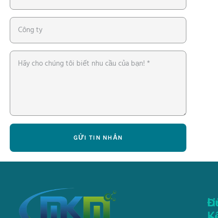
GỬI TIN NHẮN
Li
Đ
K