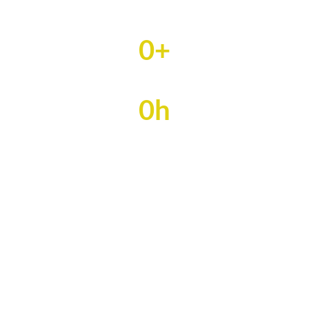
Công suất hàng năm tính bằng tấn
0
+
Khách hàng đang hoạt động
0
h
Hỗ trợ kỹ thuật