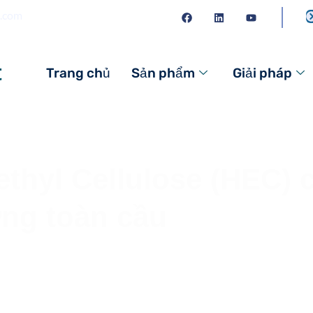
s.com
t
Trang chủ
Sản phẩm
Giải pháp
thyl Cellulose (HEC) 
ứng toàn cầu