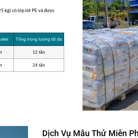
5 kg) có lớp lót PE và được
allet
Tổng trọng lượng tối đa
t
12 tấn
t
24 tấn
Dịch Vụ Mẫu Thử Miễn Ph