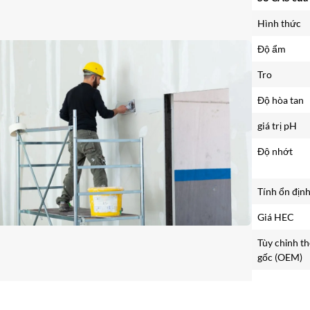
Hình thức
Độ ẩm
Tro
Độ hòa tan
giá trị pH
Độ nhớt
Tính ổn địn
Giá HEC
Tùy chỉnh th
gốc (OEM)