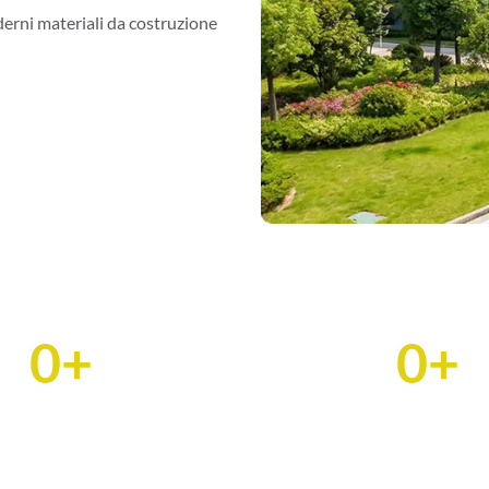
derni materiali da costruzione
0
+
0
+
ate Capacità annuale
Clienti attivi