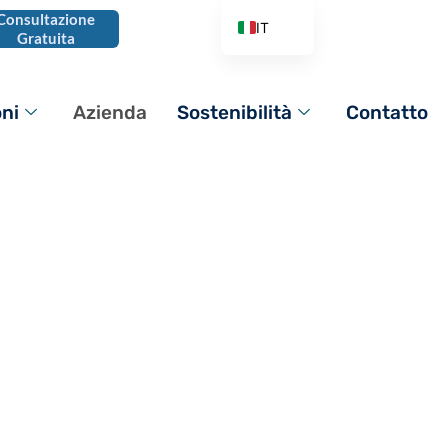
Consultazione
IT
Gratuita
EN
AR
oni
Azienda
Sostenibilità
Contatto
DE
ES
FR
PL
PT_BR
RO
RU
TR
VI
ZH