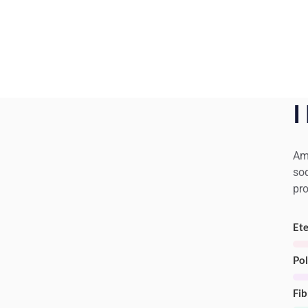
I
Amp
sod
pro
Ete
Pol
Fib