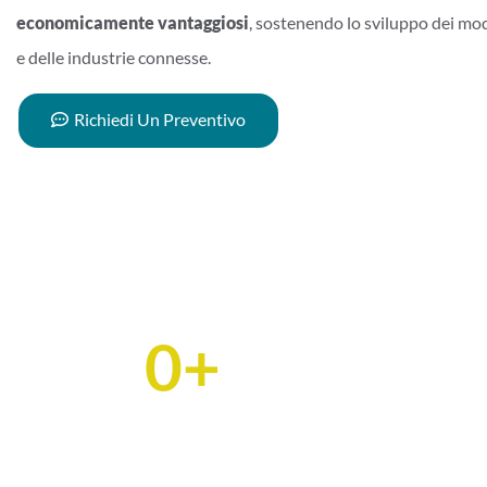
economicamente vantaggiosi
, sostenendo lo sviluppo dei mo
e delle industrie connesse.
Richiedi Un Preventivo
0
+
Tonnell
Paesi esportati