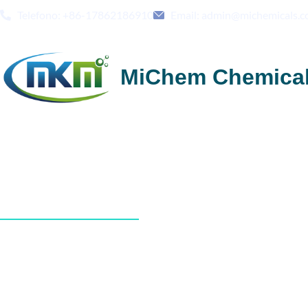
Telefono: +86-17862186910
Email: admin@michemicals.
MiChem Chemica
Chi siamo
Michem - Il vostro partner affidabile per le soluzioni chimiche per l'