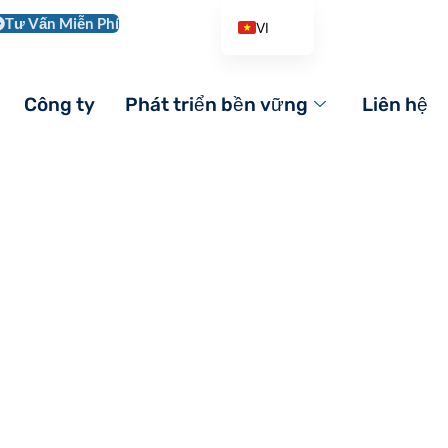
Tư Vấn Miễn Phí
VI
EN
AR
Công ty
Phát triển bền vững
Liên hệ
DE
ES
FR
IT
PL
PT_BR
RO
RU
TR
ZH