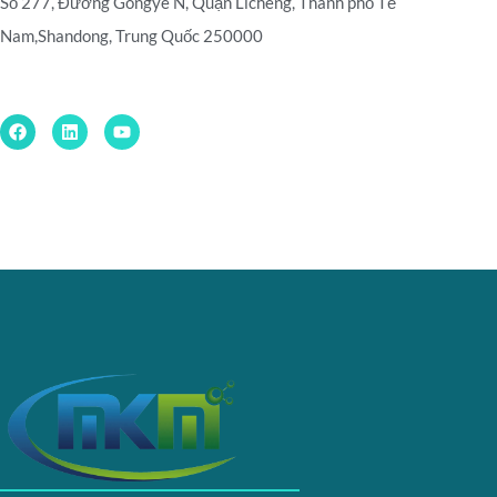
Số 277, Đường Gongye N, Quận Licheng, Thành phố Tế
Nam,
Shandong, Trung Quốc 250000