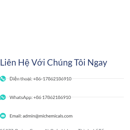
Liên Hệ Với Chúng Tôi Ngay
Điện thoại: +86-17862186910
WhatsApp: +86 17862186910
Email: admin@michemicals.com