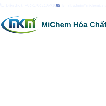
Điện thoại: +86-17862186910
Email: admin@michemical
MiChem Hóa Chấ
Hóa Chất Và Sản Phẩm Chăm Sóc Cá