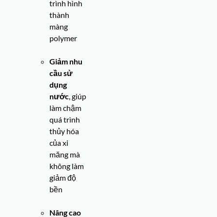
trình hình
thành
màng
polymer
Giảm nhu
cầu sử
dụng
nước
, giúp
làm chậm
quá trình
thủy hóa
của xi
măng mà
không làm
giảm độ
bền
Nâng cao