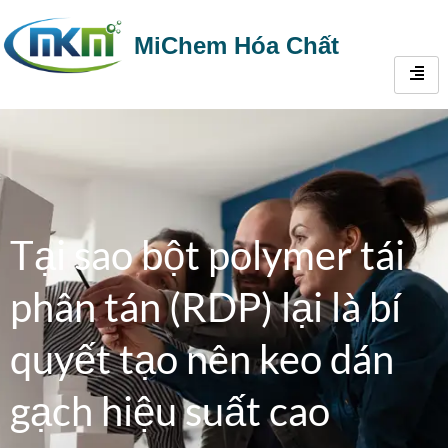
MiChem Hóa Chất
Tại sao bột polymer tái
phân tán (RDP) lại là bí
quyết tạo nên keo dán
gạch hiệu suất cao