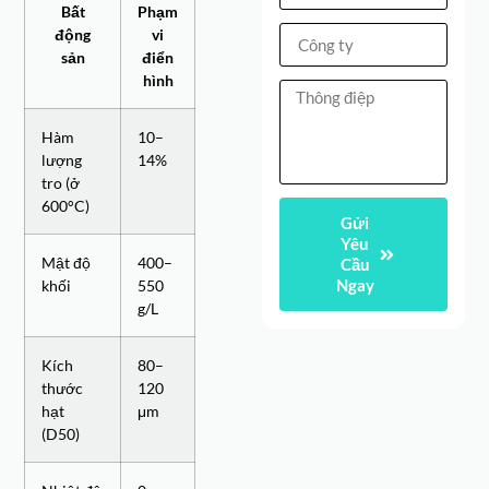
Bất
Phạm
động
vi
sản
điển
hình
Hàm
10–
lượng
14%
tro (ở
600°C)
Gửi
Yêu
Mật độ
400–
Cầu
Ngay
khối
550
g/L
Kích
80–
thước
120
hạt
μm
(D50)