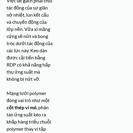
Việc lát gạch phải chịu
tác động của sự giãn
nở nhiệt, lún kết cấu
và chuyển động của
lớp nền. Vữa xi măng
cứng sẽ nứt và bong
tróc dưới tác động của
các lực này. Keo dán
được cải tiến bằng
RDP có khả năng hấp
thụ ứng suất mà
không bị nứt vỡ.
Mạng lưới polymer
đóng vai trò như một
cốt thép vi mô
, phân
tán ứng suất kéo ra
khắp hàng triệu chuỗi
polymer thay vì tập