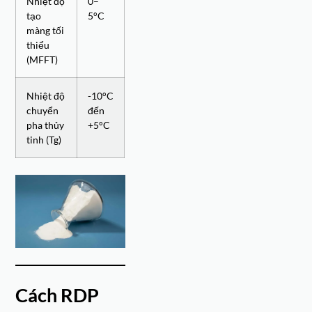
Nhiệt độ
0–
tạo
5°C
màng tối
thiểu
(MFFT)
Nhiệt độ
-10°C
chuyển
đến
pha thủy
+5°C
tinh (Tg)
Cách RDP