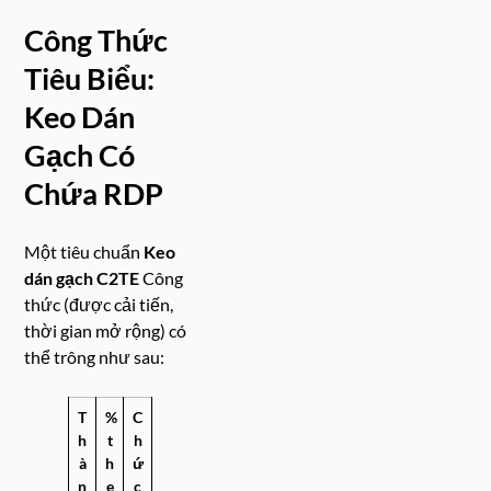
Công Thức
Tiêu Biểu:
Keo Dán
Gạch Có
Chứa RDP
Một tiêu chuẩn
Keo
dán gạch C2TE
Công
thức (được cải tiến,
thời gian mở rộng) có
thể trông như sau:
T
%
C
h
t
h
à
h
ứ
n
e
c