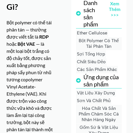
Danh
Xem
Gì?
sách
Thêm
>>>
sản
Bột polymer có thể tái
phẩm
phân tán
— thường
Ether Cellulose
được viết tắt là
RDP
Bột Polymer Có Thể
hoặc
Bột VAE
— là
Tái Phân Tán
một loại bột trắng có
Sợi Tổng Hợp
độ chảy tốt, được sản
Chất Siêu Dẻo
xuất bằng phương
Các Sản Phẩm Khác
pháp sấy phun từ nhũ
Ứng dụng của
tương copolymer
sản phẩm
Vinyl Acetate-
Vật Liệu Xây Dựng
Ethylene (VAE). Khi
được trộn vào công
Sơn Và Chất Phủ
thức vữa khô và được
Hóa Chất Và Sản
Phẩm Chăm Sóc Cá
làm ẩm lại tại công
Nhân Hàng Ngày
trường, bột này sẽ
Gốm Sứ & Vật Liệu
phân tán lại thành một