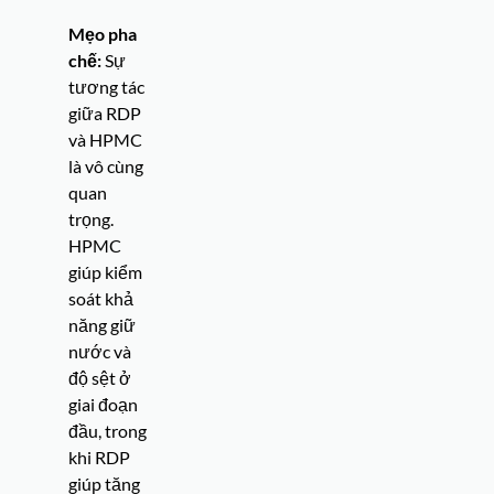
Mẹo pha
chế:
Sự
tương tác
giữa RDP
và HPMC
là vô cùng
quan
trọng.
HPMC
giúp kiểm
soát khả
năng giữ
nước và
độ sệt ở
giai đoạn
đầu, trong
khi RDP
giúp tăng