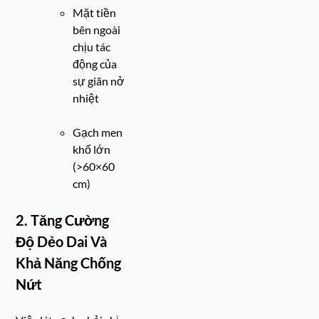
Mặt tiền
bên ngoài
chịu tác
động của
sự giãn nở
nhiệt
Gạch men
khổ lớn
(>60×60
cm)
2. Tăng Cường
Độ Dẻo Dai Và
Khả Năng Chống
Nứt