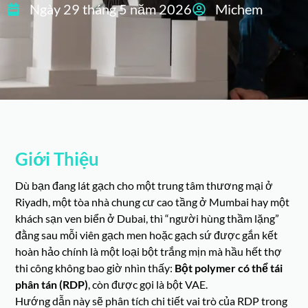
Ngày 29 tháng 5 năm 2026
Michem
Giới Thiệu
Dù bạn đang lát gạch cho một trung tâm thương mại ở
Riyadh, một tòa nhà chung cư cao tầng ở Mumbai hay một
khách sạn ven biển ở Dubai, thì “người hùng thầm lặng”
đằng sau mỗi viên gạch men hoặc gạch sứ được gắn kết
hoàn hảo chính là một loại bột trắng mịn mà hầu hết thợ
thi công không bao giờ nhìn thấy:
Bột polymer có thể tái
phân tán (RDP)
, còn được gọi là bột VAE.
Hướng dẫn này sẽ phân tích chi tiết vai trò của RDP trong