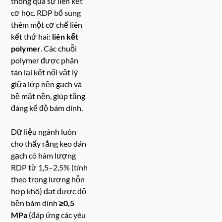
thông qua sự liên kết
cơ học. RDP bổ sung
thêm một cơ chế liên
kết thứ hai:
liên kết
polymer
. Các chuỗi
polymer được phân
tán lại kết nối vật lý
giữa lớp nền gạch và
bề mặt nền, giúp tăng
đáng kể độ bám dính.
Dữ liệu ngành luôn
cho thấy rằng keo dán
gạch có hàm lượng
RDP từ 1,5–2,5% (tính
theo trọng lượng hỗn
hợp khô) đạt được độ
bền bám dính
≥0,5
MPa
(đáp ứng các yêu