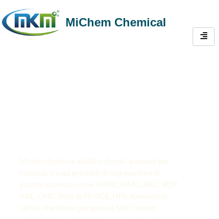
MiChem Chemical
Materiali chimici
avanzati per l'edilizia
dalla Cina
Michem fornisce additivi chimici avanzati per
l'edilizia, tra cui prodotti di alta qualità e di
grande successo come HPMC, HMC, HEC, RDP
VAE, CMC, fibra di PP, PCE, HPS, formiato di
calcio, ritardante per gesso e SHP. I nostri