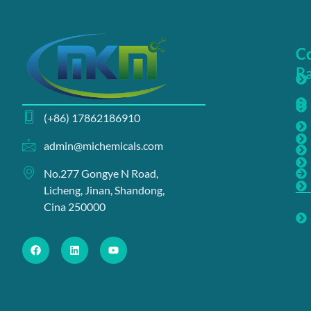
C
Co
Ra
(+86) 17862186910
admin@michemicals.com
No.277 Gongye N Road,
Licheng, Jinan, Shandong,
Cina 250000