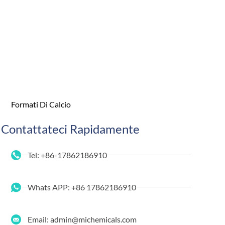
Formati Di Calcio
Contattateci Rapidamente
Tel: +86-17862186910
Whats APP: +86 17862186910
Email: admin@michemicals.com