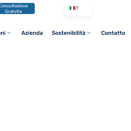
Consultazione
IT
Gratuita
EN
AR
oni
Azienda
Sostenibilità
Contatto
DE
ES
FR
PL
cellulosa (MHEC)
PT_BR
RO
C
RU
TR
VI
ZH