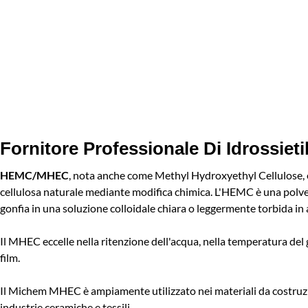
Fornitore Professionale Di Idrossieti
HEMC/MHEC
, nota anche come Methyl Hydroxyethyl Cellulose, è 
cellulosa naturale mediante modifica chimica. L'HEMC è una polver
gonfia in una soluzione colloidale chiara o leggermente torbida in
Il MHEC eccelle nella ritenzione dell'acqua, nella temperatura del
film.
Il Michem MHEC è ampiamente utilizzato nei materiali da costruzion
industrie ceramiche e tessili.