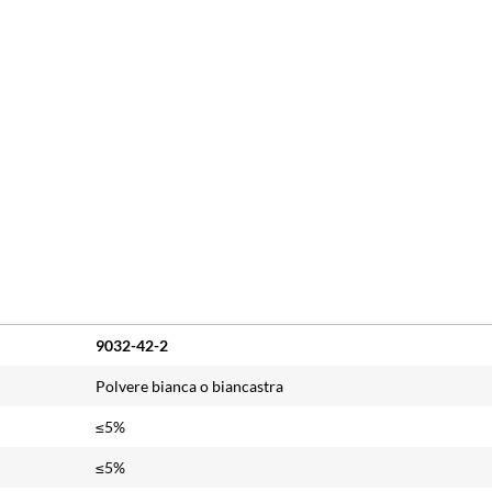
9032-42-2
Polvere bianca o biancastra
≤5%
≤5%