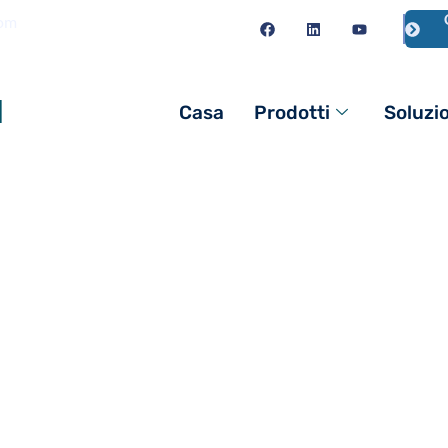
com
l
Casa
Prodotti
Soluzi
 di metilidrossietil
disponibilità di HEM