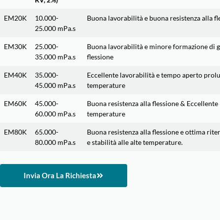
EM20K
10.000-
Buona lavorabilità e buona resistenza alla fl
25.000 mPa.s
EM30K
25.000-
Buona lavorabilità e minore formazione di g
35.000 mPa.s
flessione
EM40K
35.000-
Eccellente lavorabilità e tempo aperto prolun
45.000 mPa.s
temperature
EM60K
45.000-
Buona resistenza alla flessione & Eccellente l
60.000 mPa.s
temperature
EM80K
65.000-
Buona resistenza alla flessione e ottima rite
80.000 mPa.s
e stabilità alle alte temperature.
Invia Ora La Richiesta