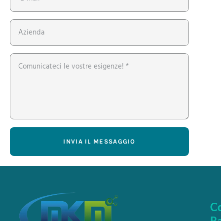
INVIA IL MESSAGGIO
C
Co
Ra