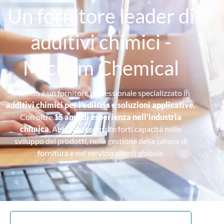
Un fornitore leader di
additivi chimici -
Michem Chemical
Michem è un fornitore professionale specializzato in
additivi chimici per l'edilizia e soluzioni applicative.
Con oltre
15 anni di esperienza nell'industria
chimica
, Abbiamo costruito forti capacità nello
sviluppo dei prodotti, nella gestione della catena di
fornitura e nel servizio clienti globale.