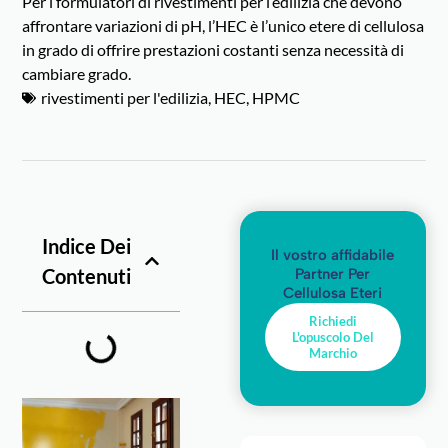
Per i formulatori di rivestimenti per l’edilizia che devono
affrontare variazioni di pH, l’HEC è l’unico etere di cellulosa
in grado di offrire prestazioni costanti senza necessità di
cambiare grado.
rivestimenti per l'edilizia
,
HEC
,
HPMC
Indice Dei
Il vostro affidabile
Contenuti
Partner Per
Cellulosa Eteri
Richiedi
L'opuscolo Del
Marchio