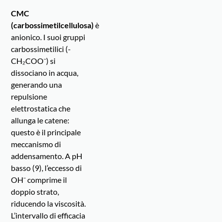
CMC
(carbossimetilcellulosa)
è
anionico. I suoi gruppi
carbossimetilici (-
CH₂COO⁻) si
dissociano in acqua,
generando una
repulsione
elettrostatica che
allunga le catene:
questo è il principale
meccanismo di
addensamento. A pH
basso (9), l’eccesso di
OH⁻ comprime il
doppio strato,
riducendo la viscosità.
L’intervallo di efficacia