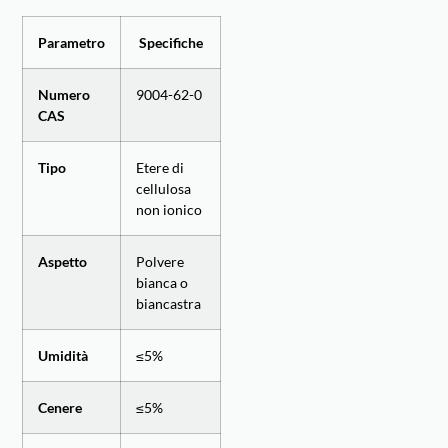
Parametro
Specifiche
Numero
9004-62-0
CAS
Tipo
Etere di
cellulosa
non ionico
Aspetto
Polvere
bianca o
biancastra
Umidità
≤5%
Cenere
≤5%