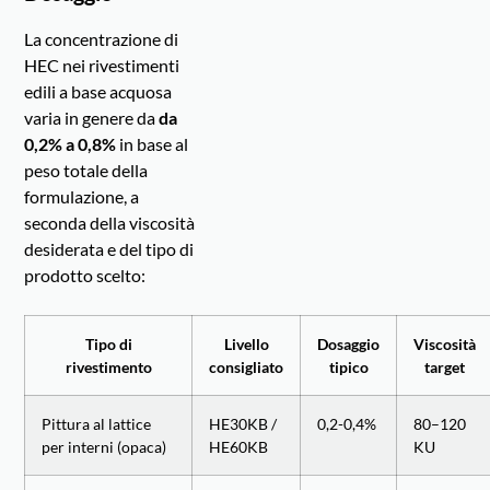
La concentrazione di
HEC nei rivestimenti
edili a base acquosa
varia in genere da
da
0,2% a 0,8%
in base al
peso totale della
formulazione, a
seconda della viscosità
desiderata e del tipo di
prodotto scelto:
Tipo di
Livello
Dosaggio
Viscosità
rivestimento
consigliato
tipico
target
Pittura al lattice
HE30KB /
0,2-0,4%
80–120
per interni (opaca)
HE60KB
KU