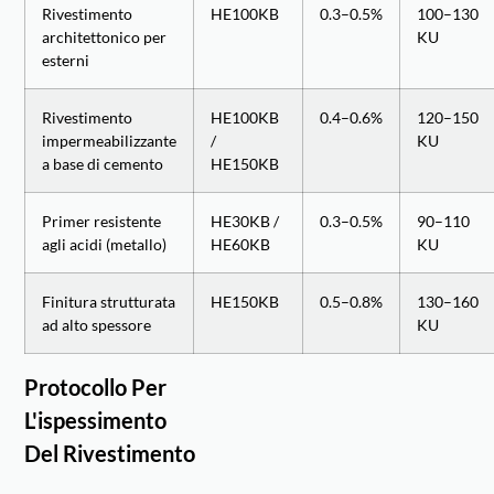
Rivestimento
HE100KB
0.3–0.5%
100–130
architettonico per
KU
esterni
Rivestimento
HE100KB
0.4–0.6%
120–150
impermeabilizzante
/
KU
a base di cemento
HE150KB
Primer resistente
HE30KB /
0.3–0.5%
90–110
agli acidi (metallo)
HE60KB
KU
Finitura strutturata
HE150KB
0.5–0.8%
130–160
ad alto spessore
KU
Protocollo Per
L'ispessimento
Del Rivestimento