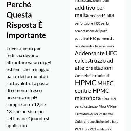
in calcestruzzo ignifughi
Perché
additivo per
Questa
malta
HEC per i fluidi di
Risposta È
perforazione
HEC per la
cementazione dei pozzi
Importante
petroliferi
HEC per vernici e
rivestimenti a base acquosa
I rivestimenti per
Addensante HEC
l’edilizia devono
calcestruzzo ad
affrontare valori di pH
alte prestazioni
estremi che la maggior
parte dei formulatori
Costruzioni in climi caldi
HPMC
MHEC
sottovaluta. La pasta
contro HPMC
di cemento fresco
presenta un pH
microfibra
Fibra PAN
compreso tra 12,5 e
per calcestruzzo
Fibra PAN per
13, che persiste per
l'armatura del calcestruzzo
settimane. Quando si
Guida alle specifiche delle fibre
applica un
PAN
Fibra PAN vs fibra PP