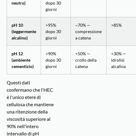
neutro)
dopo 30
giorni
pH 10
>95%
~70% —
>85%
(leggermente
dopo 30
compressione
alcalino)
giorni
a catena
pH 12
>90%
<50% —
<30% —
(ambiente
dopo 30
crollo della
idrolisi
cementizio)
giorni
catena
alcalina
Questi dati
confermano che l'HEC
è l'unico etere di
cellulosa che mantiene
una ritenzione della
viscosità superiore al
90% nell'intero
intervallo di pH