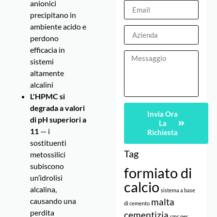
anionici
precipitano in
ambiente acido e
perdono
efficacia in
sistemi
altamente
alcalini
L'HPMC si
degrada a valori
Invia Ora
di pH superiori a
La
11
— i
Richiesta
sostituenti
Tag
metossilici
subiscono
formiato di
un’idrolisi
calcio
alcalina,
sistema a base
causando una
malta
di cemento
perdita
cementizia
cmc per