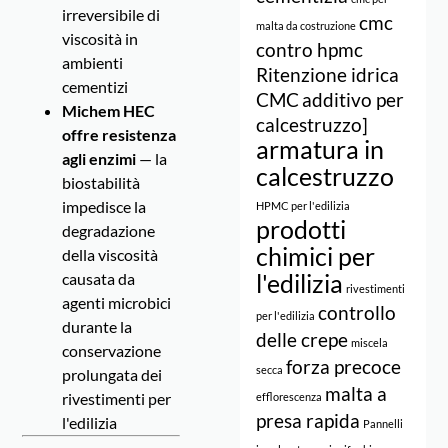
irreversibile di
cmc
malta da costruzione
viscosità in
contro hpmc
ambienti
Ritenzione idrica
cementizi
CMC
additivo per
Michem HEC
calcestruzzo]
offre resistenza
armatura in
agli enzimi
— la
calcestruzzo
biostabilità
impedisce la
HPMC per l'edilizia
prodotti
degradazione
chimici per
della viscosità
causata da
l'edilizia
rivestimenti
agenti microbici
controllo
per l'edilizia
durante la
delle crepe
miscela
conservazione
forza precoce
secca
prolungata dei
malta a
rivestimenti per
efflorescenza
presa rapida
l'edilizia
Pannelli