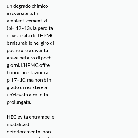
un degrado chimico
irreversibile. In
ambienti cementizi
(pH 12–13), la perdita
di viscosità dell’HPMC
è misurabile nel giro di
poche ore e diventa
grave nel giro di pochi
giorni. L’HPMC offre
buone prestazioni a
pH 7–10, ma non è in
grado di resistere a
un’elevata alcalinità
prolungata.
HEC
evita entrambe le
modalità di
deterioramento: non