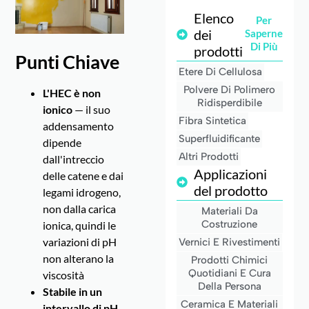
Elenco
Per
dei
Saperne
Di Più
prodotti
Punti Chiave
Etere Di Cellulosa
Polvere Di Polimero
L'HEC è non
Ridisperdibile
ionico
— il suo
Fibra Sintetica
addensamento
Superfluidificante
dipende
Altri Prodotti
dall'intreccio
Applicazioni
delle catene e dai
del prodotto
legami idrogeno,
non dalla carica
Materiali Da
Costruzione
ionica, quindi le
variazioni di pH
Vernici E Rivestimenti
non alterano la
Prodotti Chimici
Quotidiani E Cura
viscosità
Della Persona
Stabile in un
Ceramica E Materiali
intervallo di pH