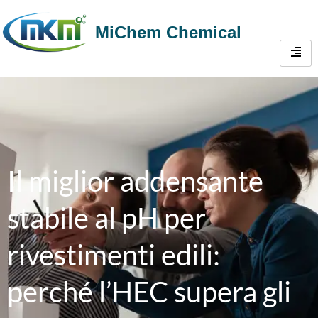
MiChem Chemical
Il miglior addensante
stabile al pH per
rivestimenti edili:
perché l’HEC supera gli