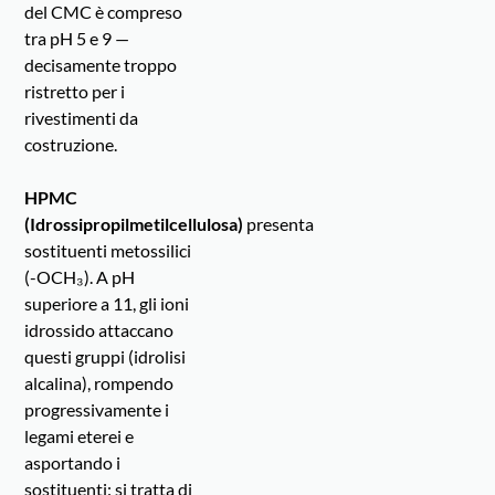
del CMC è compreso
tra pH 5 e 9 —
decisamente troppo
ristretto per i
rivestimenti da
costruzione.
HPMC
(Idrossipropilmetilcellulosa)
presenta
sostituenti metossilici
(-OCH₃). A pH
superiore a 11, gli ioni
idrossido attaccano
questi gruppi (idrolisi
alcalina), rompendo
progressivamente i
legami eterei e
asportando i
sostituenti: si tratta di