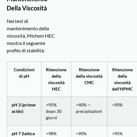
Della Viscosità
Nei test di
mantenimento della
viscosità, Michem HEC
mostra il seguente
profilo di stabilità:
Condizioni
Ritenzione
Ritenzione
Ritenzione
di pH
della
della viscosità
della
viscosità
CMC
viscosità
HEC
dell'HPMC
pH 3 (primer
>95%
<40% —
>90%
acido)
dopo 30
precipitazioni
giorni
pH 7 (lattice
>98%
>90%
>95%