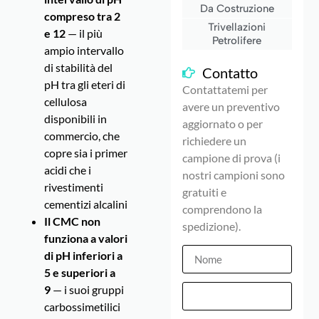
Da Costruzione
compreso tra 2
Trivellazioni
e 12
— il più
Petrolifere
ampio intervallo
di stabilità del
Contatto
pH tra gli eteri di
Contattatemi per
cellulosa
avere un preventivo
disponibili in
aggiornato o per
commercio, che
richiedere un
copre sia i primer
campione di prova (i
acidi che i
nostri campioni sono
rivestimenti
gratuiti e
cementizi alcalini
comprendono la
Il CMC non
spedizione).
funziona a valori
di pH inferiori a
5 e superiori a
9
— i suoi gruppi
carbossimetilici