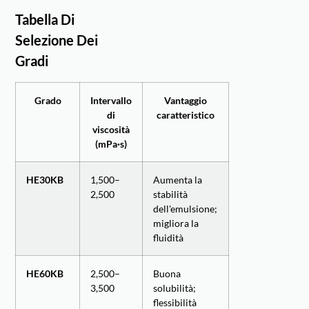
Tabella Di
Selezione Dei
Gradi
Grado
Intervallo
Vantaggio
di
caratteristico
viscosità
(mPa·s)
HE30KB
1,500–
Aumenta la
2,500
stabilità
dell'emulsione;
migliora la
fluidità
HE60KB
2,500–
Buona
3,500
solubilità;
flessibilità