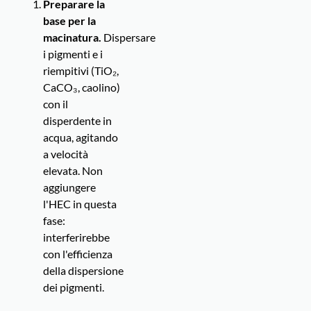
Preparare la
base per la
macinatura.
Dispersare
i pigmenti e i
riempitivi (TiO₂,
CaCO₃, caolino)
con il
disperdente in
acqua, agitando
a velocità
elevata. Non
aggiungere
l'HEC in questa
fase:
interferirebbe
con l'efficienza
della dispersione
dei pigmenti.