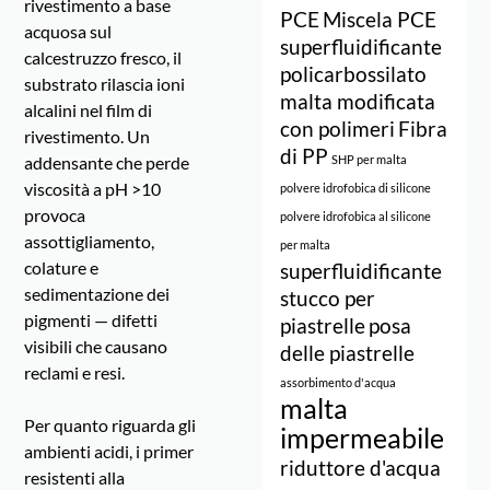
rivestimento a base
PCE
Miscela PCE
acquosa sul
superfluidificante
calcestruzzo fresco, il
policarbossilato
substrato rilascia ioni
malta modificata
alcalini nel film di
con polimeri
Fibra
rivestimento. Un
di PP
addensante che perde
SHP per malta
viscosità a pH >10
polvere idrofobica di silicone
provoca
polvere idrofobica al silicone
assottigliamento,
per malta
colature e
superfluidificante
sedimentazione dei
stucco per
pigmenti — difetti
piastrelle
posa
visibili che causano
delle piastrelle
reclami e resi.
assorbimento d'acqua
malta
Per quanto riguarda gli
impermeabile
ambienti acidi, i primer
riduttore d'acqua
resistenti alla