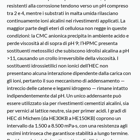
resistenti alla corrosione tendono verso un pH compreso
tra 2 e 4, mentre i substrati in malta umida rilasciano
continuamente ioni alcalini nei rivestimenti applicati. La
maggior parte degli eteri di cellulosa non regge in queste
condizioni: la CMC anionica precipita in ambiente acido e
perde viscosità al di sopra di pH 9; l’HPMC presenta
sostituenti metossilici che subiscono idrolisi alcalina a pH
>11, causando un crollo irreversibile della viscosità. I
sostituenti idrossietilici non ionici dell’HEC non
presentano alcuna interazione dipendente dalla carica con
gli ioni, pertanto il suo meccanismo di addensamento —
intreccio delle catene e legami idrogeno — rimane intatto
indipendentemente dal pH. Un unico addensante può
essere utilizzato sia per rivestimenti cementizi alcalini, sia
per vernici al lattice neutre, sia per primer acidi. I gradi di
HEC di Michem (da HE30KB a HE150KB) coprono un
intervallo da 1.500 a 8.500 mPa·s, con una resistenza agli
enzimi intrinseca che garantisce stabilità a lungo termine.