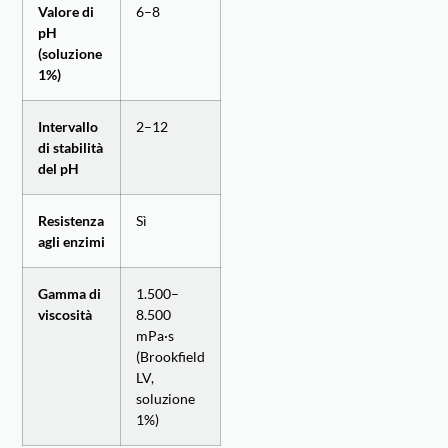
Valore di
6–8
pH
(soluzione
1%)
Intervallo
2–12
di stabilità
del pH
Resistenza
Sì
agli enzimi
Gamma di
1.500–
viscosità
8.500
mPa·s
(Brookfield
LV,
soluzione
1%)