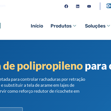
com
l
Início
Produtos
Soluções
 de polipropileno
para 
etada para controlar rachaduras por retração
e substituir a tela de arame em lajes de
rvir como reforço redutor de ricochete em