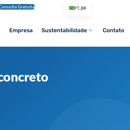
Consulta Gratuita
PT_BR
EN
AR
Empresa
Sustentabilidade
Contato
DE
ES
FR
IT
concreto
PL
RO
RU
TR
VI
ZH