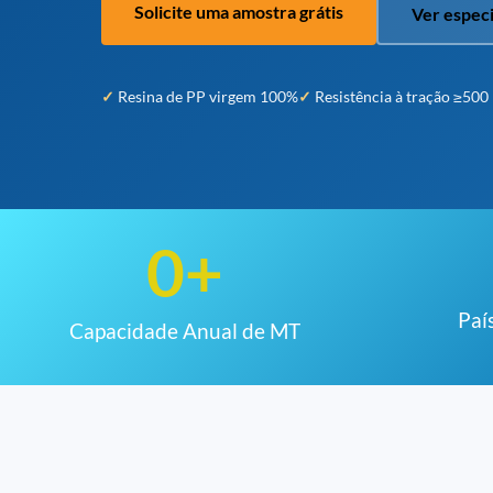
Solicite uma amostra grátis
Ver espec
Resina de PP virgem 100%
Resistência à tração ≥50
0
+
Paí
Capacidade Anual de MT