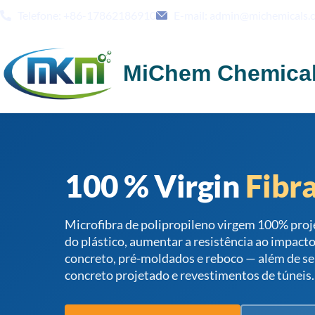
Telefone: +86-17862186910
E-mail: admin@michemicals.
MiChem Chemica
100 % Virgin
Fibra
Microfibra de polipropileno virgem 100% proj
do plástico, aumentar a resistência ao impacto 
concreto, pré-moldados e reboco — além de se
concreto projetado e revestimentos de túneis.