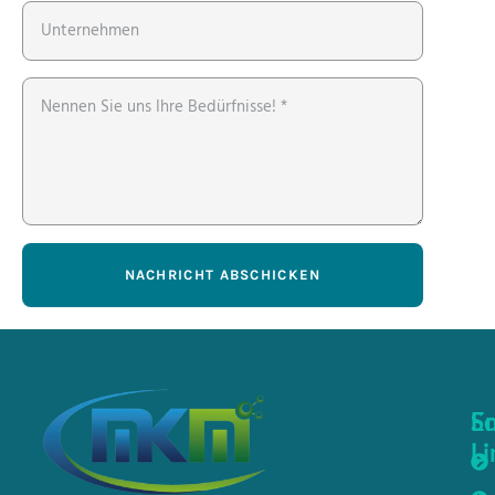
NACHRICHT ABSCHICKEN
Sc
E
Li