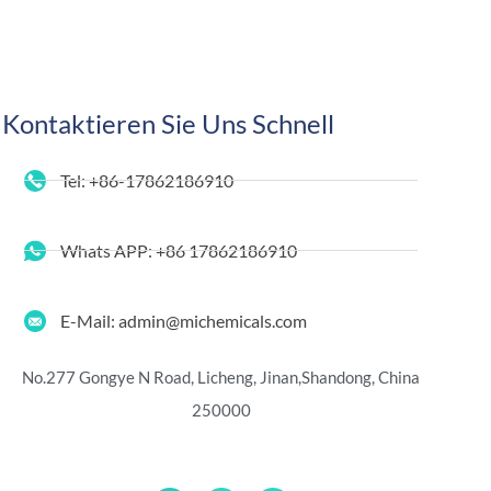
Kontaktieren Sie Uns Schnell
Tel: +86-17862186910
Whats APP: +86 17862186910
E-Mail: admin@michemicals.com
No.277 Gongye N Road, Licheng, Jinan,
Shandong, China
250000