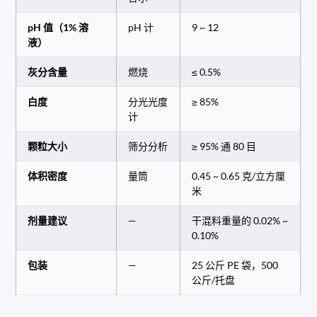
pH 值（1% 溶
pH 计
9 ~ 12
液）
灰分含量
燃烧
≤ 0.5%
白度
分光光度
≥ 85%
计
颗粒大小
筛分分析
≥ 95% 通 80 目
体积密度
量筒
0.45 ~ 0.65 克/立方厘
米
剂量建议
—
干混料重量的 0.02% ~
0.10%
包装
—
25 公斤 PE 袋，500
公斤/托盘