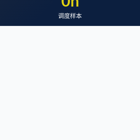
0
h
调度样本