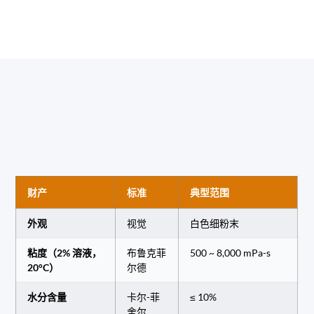
财产
标准
典型范围
外观
视觉
白色细粉末
粘度（2% 溶液，
布鲁克菲
500 ~ 8,000 mPa-s
20°C）
尔德
水分含量
卡尔-菲
≤ 10%
舍尔