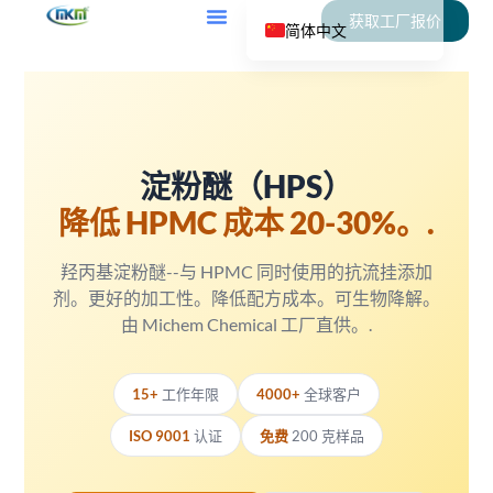
获取工厂报价
简体中文
English
العربية
Deutsch
Español
淀粉醚（HPS）
Français
降低 HPMC 成本 20-30%。.
Italiano
羟丙基淀粉醚--与 HPMC 同时使用的抗流挂添加
Polski
剂。更好的加工性。降低配方成本。可生物降解。
Português do Brasil
由 Michem Chemical 工厂直供。.
Română
Русский
15+
工作年限
4000+
全球客户
Türkçe
ISO 9001
认证
免费
200 克样品
Tiếng Việt