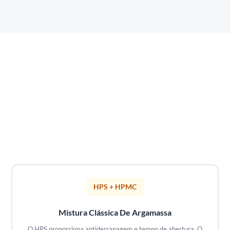
HPS + HPMC
Mistura Clássica De Argamassa
O HPS proporciona antiderrapagem e tempo de abertura. O