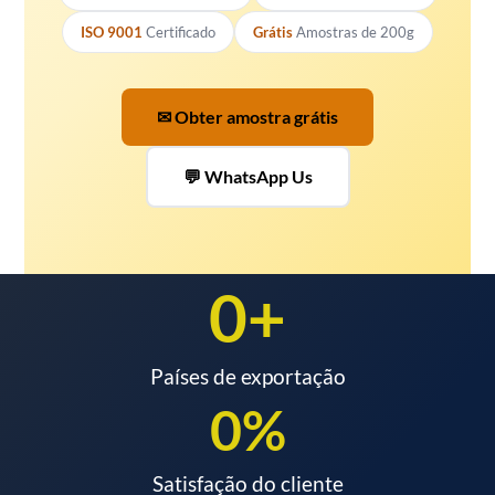
ISO 9001
Certificado
Grátis
Amostras de 200g
✉ Obter amostra grátis
💬 WhatsApp Us
0
+
Países de exportação
0
%
Satisfação do cliente