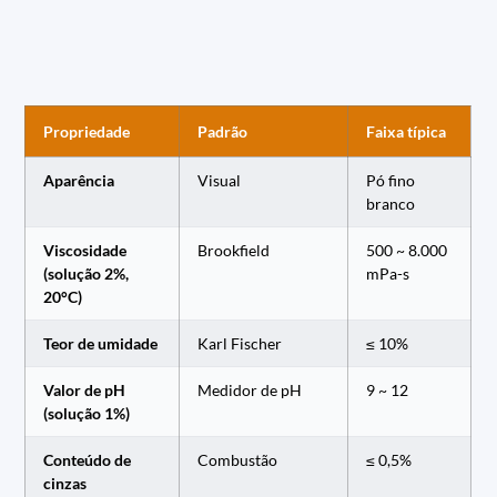
Propriedade
Padrão
Faixa típica
Aparência
Visual
Pó fino
branco
Viscosidade
Brookfield
500 ~ 8.000
(solução 2%,
mPa-s
20°C)
Teor de umidade
Karl Fischer
≤ 10%
Valor de pH
Medidor de pH
9 ~ 12
(solução 1%)
Conteúdo de
Combustão
≤ 0,5%
cinzas