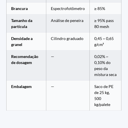
Brancura
Espectrofotômetro
≥ 85%
Tamanho da
Análise de peneira
≥ 95% pass
partícula
80 mesh
Densidade a
Cilindro graduado
0,45 ~ 0,65
granel
g/cm³
Recomendação
—
0,02% ~
de dosagem
0,10% do
peso da
mistura seca
Embalagem
—
Saco de PE
de 25 kg,
500
kg/palete