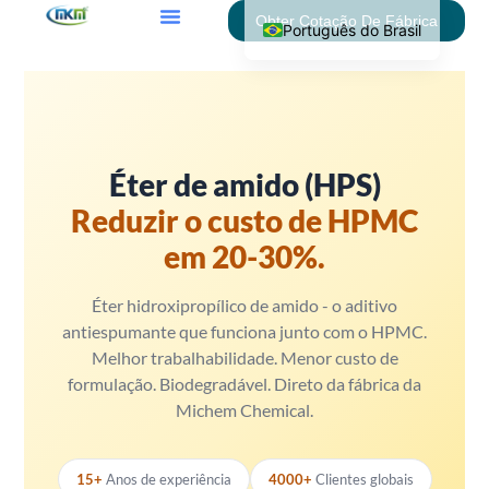
Obter Cotação De Fábrica
Português do Brasil
English
العربية
Deutsch
Español
Éter de amido (HPS)
Français
Reduzir o custo de HPMC
Italiano
em 20-30%.
Polski
Éter hidroxipropílico de amido - o aditivo
Română
antiespumante que funciona junto com o HPMC.
Русский
Melhor trabalhabilidade. Menor custo de
formulação. Biodegradável. Direto da fábrica da
Türkçe
Michem Chemical.
Tiếng Việt
简体中文
15+
Anos de experiência
4000+
Clientes globais