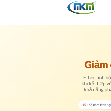
Giảm 
Ether tinh b
khi kết hợp v
khả năng phâ
15+
Số năm kinh ng