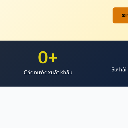
✉ 
0
+
Sự hài
Các nước xuất khẩu