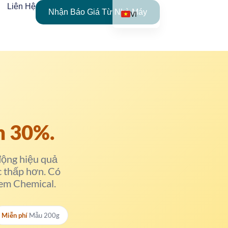
Liên Hệ
Nhận Báo Giá Từ Nhà Máy
VI
EN
AR
DE
ES
FR
IT
n 30%.
PL
PT_BR
động hiệu quả
RO
c thấp hơn. Có
hem Chemical.
RU
TR
ZH
Miễn phí
Mẫu 200g