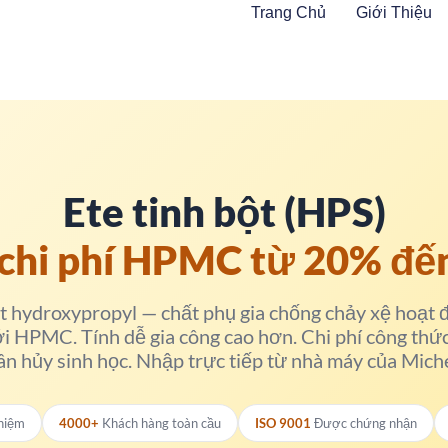
Trang Chủ
Giới Thiệu
Ete tinh bột (HPS)
chi phí HPMC từ 20% đế
ột hydroxypropyl — chất phụ gia chống chảy xệ hoạt 
ới HPMC. Tính dễ gia công cao hơn. Chi phí công thứ
n hủy sinh học. Nhập trực tiếp từ nhà máy của Mic
hiệm
4000+
Khách hàng toàn cầu
ISO 9001
Được chứng nhận