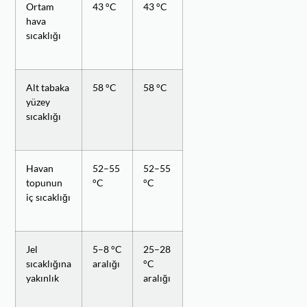
Ortam
43 °C
43 °C
hava
sıcaklığı
Alt tabaka
58 °C
58 °C
yüzey
sıcaklığı
Havan
52–55
52–55
topunun
°C
°C
iç sıcaklığı
Jel
5–8 °C
25–28
sıcaklığına
aralığı
°C
yakınlık
aralığı