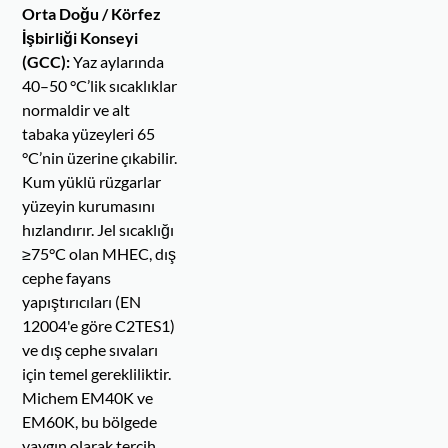
Orta Doğu / Körfez
İşbirliği Konseyi
(GCC):
Yaz aylarında
40–50 °C’lik sıcaklıklar
normaldir ve alt
tabaka yüzeyleri 65
°C’nin üzerine çıkabilir.
Kum yüklü rüzgarlar
yüzeyin kurumasını
hızlandırır. Jel sıcaklığı
≥75°C olan MHEC, dış
cephe fayans
yapıştırıcıları (EN
12004'e göre C2TES1)
ve dış cephe sıvaları
için temel gerekliliktir.
Michem EM40K ve
EM60K, bu bölgede
yaygın olarak tercih