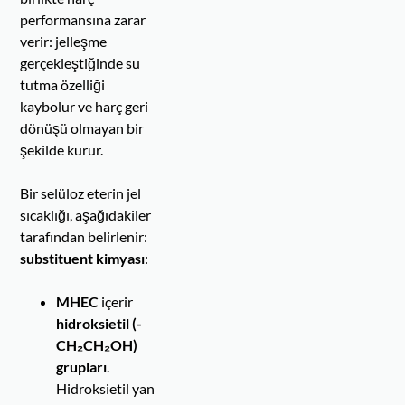
performansına zarar
verir: jelleşme
gerçekleştiğinde su
tutma özelliği
kaybolur ve harç geri
dönüşü olmayan bir
şekilde kurur.
Bir selüloz eterin jel
sıcaklığı, aşağıdakiler
tarafından belirlenir:
substituent kimyası
:
MHEC
içerir
hidroksietil (-
CH₂CH₂OH)
grupları
.
Hidroksietil yan