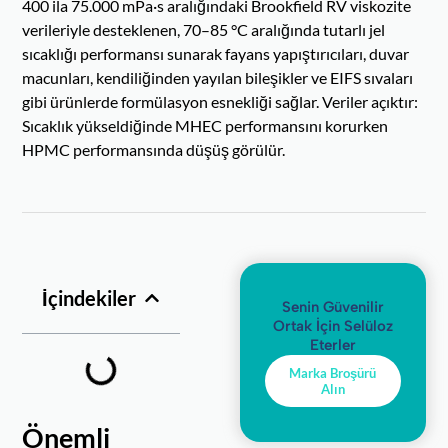
400 ila 75.000 mPa·s aralığındaki Brookfield RV viskozite
verileriyle desteklenen, 70–85 °C aralığında tutarlı jel
sıcaklığı performansı sunarak fayans yapıştırıcıları, duvar
macunları, kendiliğinden yayılan bileşikler ve EIFS sıvaları
gibi ürünlerde formülasyon esnekliği sağlar. Veriler açıktır:
Sıcaklık yükseldiğinde MHEC performansını korurken
HPMC performansında düşüş görülür.
İçindekiler
Senin Güvenilir
Ortak İçin Selüloz
Eterler
Marka Broşürü
Alın
Önemli