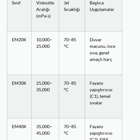
Sınıf
Viskozite
Jel
Başlıca
Aralığı
Sıcaklığı
Uygulamalar
(mPa·s)
EM20K
10,000–
70–85
Duvar
25,000
°C
macunu, ince
sıva, genel
amaçlı harç
EM30K
25,000–
70–85
Fayans
35,000
°C
yapıştırıcısı
(C1), temel
sıvalar
EM40K
35,000–
70–85
Fayans
45,000
°C
yapıştırıcısı
(C2), EIFS