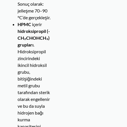
Sonuç olarak:
jelleşme 70–90
°C’de gerçekleşir.
HPMC
içerir
hidroksipropil (-
CH₂CHOHCH₃)
grupları
.
Hidroksipropil
zincirindeki
ikincil hidroksil
grubu,
bitişiğindeki
metil grubu
tarafından sterik
olarak engellenir
ve bu da suyla
hidrojen bağı
kurma
kapasitesini