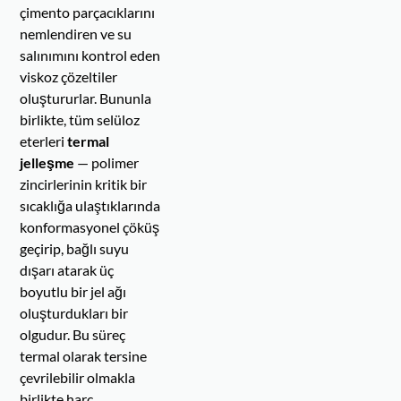
çimento parçacıklarını
nemlendiren ve su
salınımını kontrol eden
viskoz çözeltiler
oluştururlar. Bununla
birlikte, tüm selüloz
eterleri
termal
jelleşme
— polimer
zincirlerinin kritik bir
sıcaklığa ulaştıklarında
konformasyonel çöküş
geçirip, bağlı suyu
dışarı atarak üç
boyutlu bir jel ağı
oluşturdukları bir
olgudur. Bu süreç
termal olarak tersine
çevrilebilir olmakla
birlikte harç