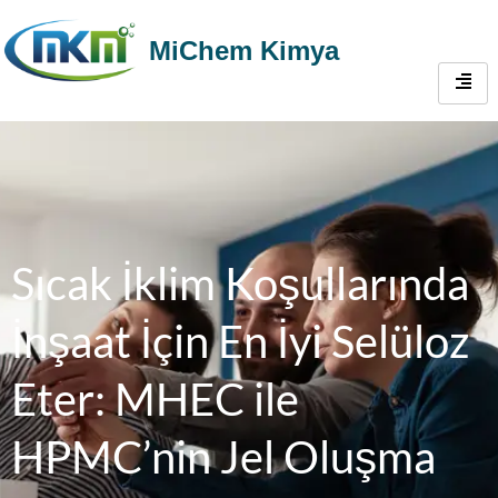
MiChem Kimya
Sıcak İklim Koşullarında
İnşaat İçin En İyi Selüloz
Eter: MHEC ile
HPMC’nin Jel Oluşma