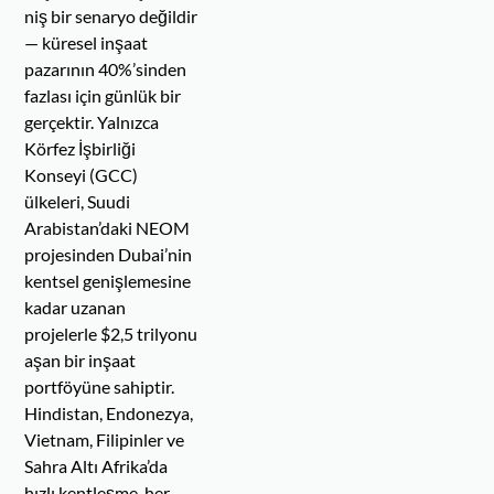
niş bir senaryo değildir
— küresel inşaat
pazarının 40%’sinden
fazlası için günlük bir
gerçektir. Yalnızca
Körfez İşbirliği
Konseyi (GCC)
ülkeleri, Suudi
Arabistan’daki NEOM
projesinden Dubai’nin
kentsel genişlemesine
kadar uzanan
projelerle $2,5 trilyonu
aşan bir inşaat
portföyüne sahiptir.
Hindistan, Endonezya,
Vietnam, Filipinler ve
Sahra Altı Afrika’da
hızlı kentleşme, her