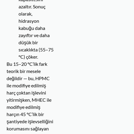
azaltır. Sonuç
olarak,
hidrasyon
kabuğu daha
zayıftır ve daha
düşük bir
sıcaklıkta (55–75
°C) çöker.
Bu 15–20 °C’lik fark
teorik bir mesele
değildir — bu, HPMC
ile modifiye edilmiş
harç çoktan işlevini
yitirmişken, MHEC ile
modifiye edilmiş
harçın 45 °C’lik bir
şantiyede işlevselliğini
korumasını sağlayan