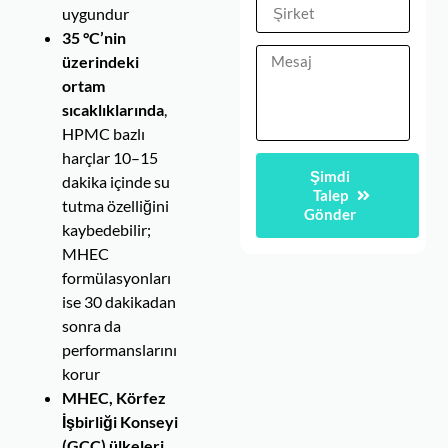
uygundur
35 °C’nin
üzerindeki
ortam
sıcaklıklarında
,
HPMC bazlı
harçlar 10–15
Şimdi
dakika içinde su
Talep
tutma özelliğini
Gönder
kaybedebilir;
MHEC
formülasyonları
ise 30 dakikadan
sonra da
performanslarını
korur
MHEC, Körfez
İşbirliği Konseyi
(GCC) ülkeleri,