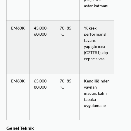
astar katmanı
EM60K
45,000–
70–85
Yüksek
60,000
°C
performanslı
fayans
yapıştırıcısı
(C2TES1), dış
cephe sıvası
EM80K
65,000–
70–85
Kendiliğinden
80,000
°C
yayılan
macun, kalın
tabaka
uygulamaları
Genel Teknik