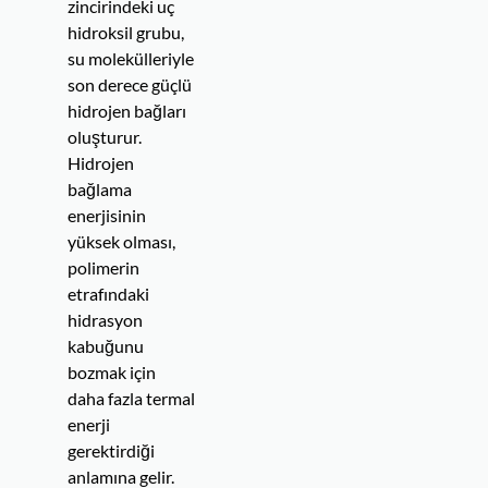
zincirindeki uç
hidroksil grubu,
su molekülleriyle
son derece güçlü
hidrojen bağları
oluşturur.
Hidrojen
bağlama
enerjisinin
yüksek olması,
polimerin
etrafındaki
hidrasyon
kabuğunu
bozmak için
daha fazla termal
enerji
gerektirdiği
anlamına gelir.