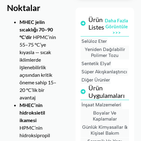
Noktalar
Ürün
Daha Fazla
MHEC jelin
Listesi
Görüntüle
sıcaklığı 70–90
>>>
°C'dir
HPMC’nin
Selüloz Eter
55–75 °C’ye
Yeniden Dağılabilir
kıyasla — sıcak
Polimer Tozu
iklimlerde
Sentetik Elyaf
işlenebilirlik
Süper Akışkanlaştırıcı
açısından kritik
Diğer Ürünler
öneme sahip 15–
Ürün
20 °C’lik bir
Uygulamaları
avantaj
MHEC’nin
İnşaat Malzemeleri
hidroksietil
Boyalar Ve
Kaplamalar
ikamesi
Günlük Kimyasallar &
HPMC’nin
Kişisel Bakım
hidroksipropil