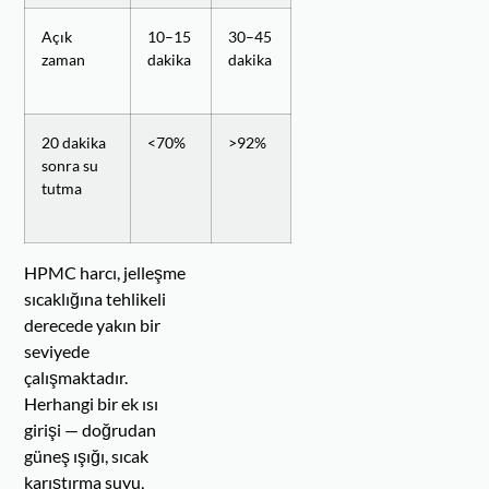
Açık
10–15
30–45
zaman
dakika
dakika
20 dakika
<70%
>92%
sonra su
tutma
HPMC harcı, jelleşme
sıcaklığına tehlikeli
derecede yakın bir
seviyede
çalışmaktadır.
Herhangi bir ek ısı
girişi — doğrudan
güneş ışığı, sıcak
karıştırma suyu,