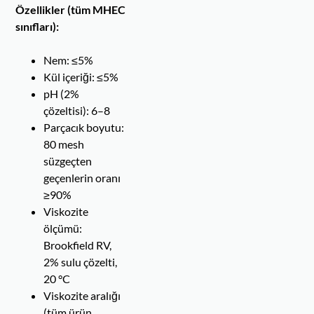
Özellikler (tüm MHEC
sınıfları):
Nem: ≤5%
Kül içeriği: ≤5%
pH (2%
çözeltisi): 6–8
Parçacık boyutu:
80 mesh
süzgeçten
geçenlerin oranı
≥90%
Viskozite
ölçümü:
Brookfield RV,
2% sulu çözelti,
20 °C
Viskozite aralığı
(tüm ürün