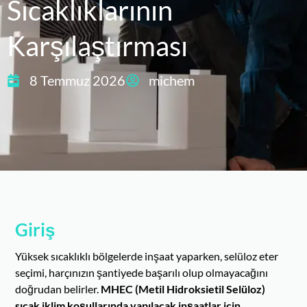
Sıcaklıklarının
Karşılaştırması
8 Temmuz 2026
michem
Giriş
Yüksek sıcaklıklı bölgelerde inşaat yaparken, selüloz eter
seçimi, harçınızın şantiyede başarılı olup olmayacağını
doğrudan belirler.
MHEC (
Metil Hidroksietil Selüloz
)
sıcak iklim koşullarında yapılacak inşaatlar için