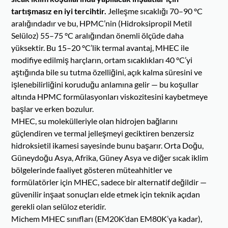
tartışmasız en iyi tercihtir.
Jelleşme sıcaklığı 70–90 °C
aralığındadır ve bu, HPMC’nin (Hidroksipropil Metil
Selüloz) 55–75 °C aralığından önemli ölçüde daha
yüksektir. Bu 15–20 °C’lik termal avantaj, MHEC ile
modifiye edilmiş harçların, ortam sıcaklıkları 40 °C’yi
aştığında bile su tutma özelliğini, açık kalma süresini ve
işlenebilirliğini koruduğu anlamına gelir — bu koşullar
altında HPMC formülasyonları viskozitesini kaybetmeye
başlar ve erken bozulur.
MHEC, su molekülleriyle olan hidrojen bağlarını
güçlendiren ve termal jelleşmeyi geciktiren benzersiz
hidroksietil ikamesi sayesinde bunu başarır. Orta Doğu,
Güneydoğu Asya, Afrika, Güney Asya ve diğer sıcak iklim
bölgelerinde faaliyet gösteren müteahhitler ve
formülatörler için MHEC, sadece bir alternatif değildir —
güvenilir inşaat sonuçları elde etmek için teknik açıdan
gerekli olan selüloz eteridir.
Michem MHEC sınıfları (EM20K’dan EM80K’ya kadar),