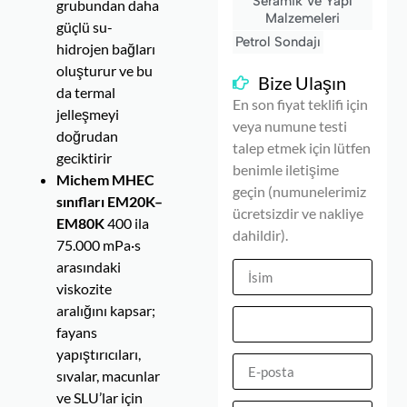
Seramik Ve Yapı
grubundan daha
Malzemeleri
güçlü su-
Petrol Sondajı
hidrojen bağları
oluşturur ve bu
Bize Ulaşın
da termal
En son fiyat teklifi için
jelleşmeyi
veya numune testi
doğrudan
talep etmek için lütfen
geciktirir
benimle iletişime
Michem MHEC
geçin (numunelerimiz
sınıfları EM20K–
ücretsizdir ve nakliye
EM80K
400 ila
dahildir).
75.000 mPa·s
arasındaki
viskozite
aralığını kapsar;
fayans
yapıştırıcıları,
sıvalar, macunlar
ve SLU’lar için