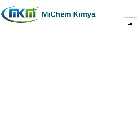
MiChem Kimya
Boya ve Kaplama Katkıları |
Üreticiler için Yüksek
Performanslı Çözümler