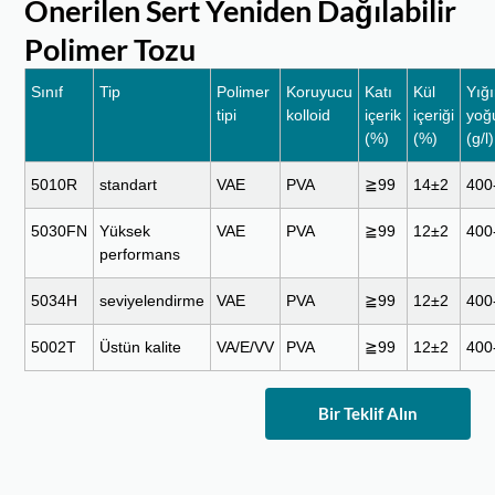
Önerilen Sert Yeniden Dağılabilir
Polimer Tozu
Sınıf
Tip
Polimer
Koruyucu
Katı
Kül
Yığ
tipi
kolloid
içerik
içeriği
yoğ
(%)
(%)
(g/l)
5010R
standart
VAE
PVA
≧99
14±2
400
5030FN
Yüksek
VAE
PVA
≧99
12±2
400
performans
5034H
seviyelendirme
VAE
PVA
≧99
12±2
400
5002T
Üstün kalite
VA/E/VV
PVA
≧99
12±2
400
Bir Teklif Alın