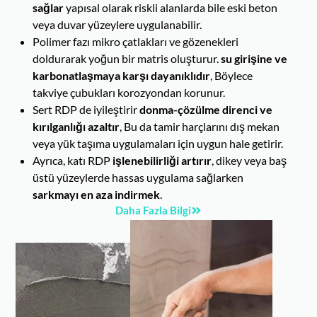
sağlar
yapısal olarak riskli alanlarda bile eski beton
veya duvar yüzeylere uygulanabilir.
Polimer fazı mikro çatlakları ve gözenekleri
doldurarak yoğun bir matris oluşturur.
su girişine ve
karbonatlaşmaya karşı dayanıklıdır
, Böylece
takviye çubukları korozyondan korunur.
Sert RDP de iyileştirir
donma-çözülme direnci ve
kırılganlığı azaltır
, Bu da tamir harçlarını dış mekan
veya yük taşıma uygulamaları için uygun hale getirir.
Ayrıca, katı RDP
işlenebilirliği artırır
, dikey veya baş
üstü yüzeylerde hassas uygulama sağlarken
sarkmayı en aza indirmek
.
Daha Fazla Bilgi