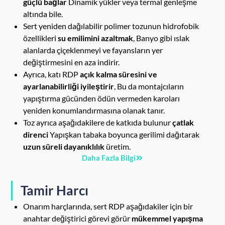
güçlü bağlar
Dinamik yükler veya termal genleşme
altında bile.
Sert yeniden dağılabilir polimer tozunun hidrofobik
özellikleri
su emilimini azaltmak
, Banyo gibi ıslak
alanlarda çiçeklenmeyi ve fayansların yer
değiştirmesini en aza indirir.
Ayrıca, katı RDP
açık kalma süresini ve
ayarlanabilirliği iyileştirir
, Bu da montajcıların
yapıştırma gücünden ödün vermeden karoları
yeniden konumlandırmasına olanak tanır.
Toz ayrıca aşağıdakilere de katkıda bulunur
çatlak
direnci
Yapışkan tabaka boyunca gerilimi dağıtarak
uzun süreli dayanıklılık
üretim.
Daha Fazla Bilgi
Tamir Harcı
Onarım harçlarında, sert RDP aşağıdakiler için bir
anahtar değiştirici görevi görür
mükemmel yapışma