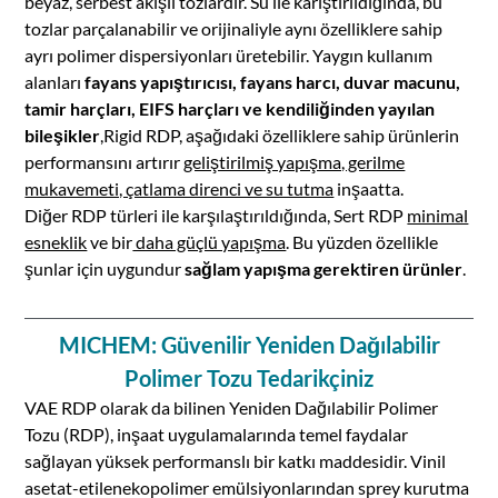
beyaz, serbest akışlı tozlardır. Su ile karıştırıldığında, bu
tozlar parçalanabilir ve orijinaliyle aynı özelliklere sahip
ayrı polimer dispersiyonları üretebilir. Yaygın kullanım
alanları
fayans yapıştırıcısı, fayans harcı, duvar macunu,
tamir harçları, EIFS harçları ve kendiliğinden yayılan
bileşikler
,Rigid RDP, aşağıdaki özelliklere sahip ürünlerin
performansını artırır
geliştirilmiş yapışma, gerilme
mukavemeti, çatlama direnci ve su tutma
inşaatta.
Diğer RDP türleri ile karşılaştırıldığında, Sert RDP
minimal
esneklik
ve bir
daha güçlü yapışma
. Bu yüzden özellikle
şunlar için uygundur
sağlam yapışma gerektiren ürünler
.
MICHEM: Güvenilir Yeniden Dağılabilir
Polimer Tozu Tedarikçiniz
VAE RDP olarak da bilinen Yeniden Dağılabilir Polimer
Tozu (RDP), inşaat uygulamalarında temel faydalar
sağlayan yüksek performanslı bir katkı maddesidir. Vinil
asetat-etilenekopolimer emülsiyonlarından sprey kurutma