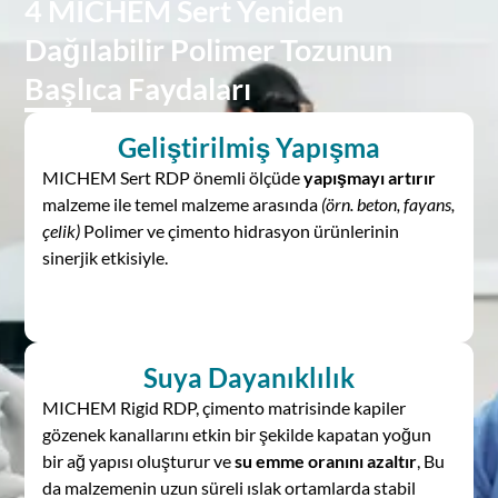
4 MICHEM Sert Yeniden
Dağılabilir Polimer Tozunun
Başlıca Faydaları
Geliştirilmiş Yapışma
MICHEM Sert RDP önemli ölçüde
yapışmayı artırır
malzeme ile temel malzeme arasında
(örn. beton, fayans,
çelik)
Polimer ve çimento hidrasyon ürünlerinin
sinerjik etkisiyle.
Suya Dayanıklılık
MICHEM Rigid RDP, çimento matrisinde kapiler
gözenek kanallarını etkin bir şekilde kapatan yoğun
bir ağ yapısı oluşturur ve
su emme oranını azaltır
, Bu
da malzemenin uzun süreli ıslak ortamlarda stabil