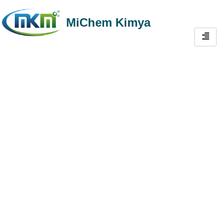
MiChem Kimya
Çin'den Güvenilir
Sert Yeniden
Dağılabilir polimer
tozu (RDP)