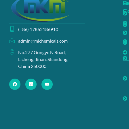
Б
Р
С
(+86) 17862186910
admin@michemicals.com
No.277 Gongye N Road,
Licheng, Jinan, Shandong,
China 250000