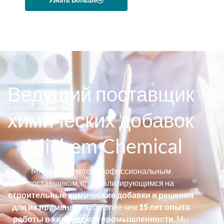
Узнать Больше
Ведущий поставщик
химических добавок
-Michem Chemical
Michem является профессиональным
поставщиком, специализирующимся на
строительные химические добавки и решения
для их применения.
С более чем
15 лет опыта
работы в химической промышленности
, Мы