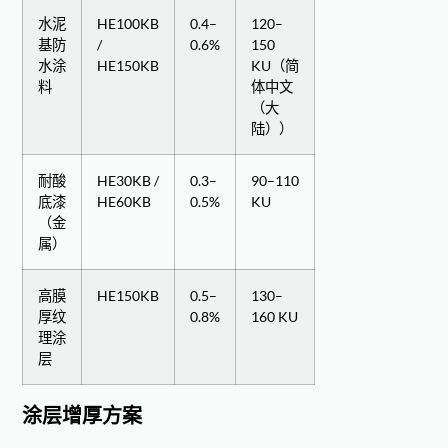
水泥
HE100KB
0.4–
120–
基防
/
0.6%
150
水涂
HE150KB
KU（简
料
体中文
（大
陆））
耐酸
HE30KB /
0.3–
90–110
底漆
HE60KB
0.5%
KU
（金
属）
高膜
HE150KB
0.5–
130–
厚纹
0.8%
160 KU
理涂
层
涂层增厚方案