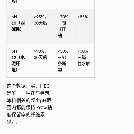
胶）
pH
>95%，
~70%
>85%
10（弱
30天后
— 链
碱性）
式压
缩
pH
>90%，
<50%
<30%
12（水
30天后
— 链
— 碱
泥环
条断
性水解
境）
裂
这些数据证实，HEC
是唯一一种在与建筑
涂料相关的整个pH范
围内都能保持>90%粘
度保留率的纤维素
醚。.