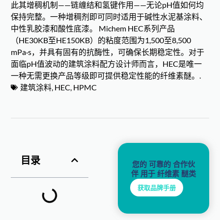
此其增稠机制——链缠结和氢键作用——无论pH值如何均
保持完整。一种增稠剂即可同时适用于碱性水泥基涂料、
中性乳胶漆和酸性底漆。 Michem HEC系列产品
（HE30KB至HE150KB）的粘度范围为1,500至8,500
mPa·s，并具有固有的抗酶性，可确保长期稳定性。对于
面临pH值波动的建筑涂料配方设计师而言，HEC是唯一
一种无需更换产品等级即可提供稳定性能的纤维素醚。.
建筑涂料
,
HEC
,
HPMC
目录
您的 可靠的 合作伙
伴 用于 纤维素 醚类
获取品牌手册