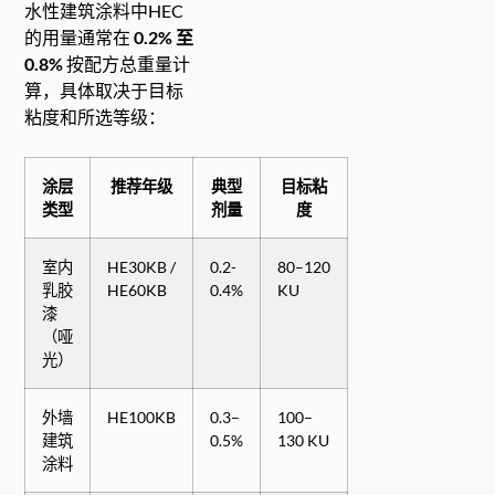
水性建筑涂料中HEC
的用量通常在
0.2% 至
0.8%
按配方总重量计
算，具体取决于目标
粘度和所选等级：
涂层
推荐年级
典型
目标粘
类型
剂量
度
室内
HE30KB /
0.2-
80–120
乳胶
HE60KB
0.4%
KU
漆
（哑
光）
外墙
HE100KB
0.3–
100–
建筑
0.5%
130 KU
涂料