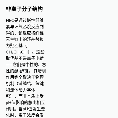
非离子分子结构
HEC是通过碱性纤维
素与环氧乙烷反应制
得的，该反应将纤维
素主链上的羟基替换
为羟乙基（-
CH₂CH₂OH）。这些
取代基不带离子电荷
——它们是中性的、极
性的醚-醇链。 其增稠
作用完全取决于物理
机制（链缠结、氢键
和流体动力学体
积），而非本质上受
pH值影响的静电相互
作用。当pH值发生变
化时，离子浓度会发