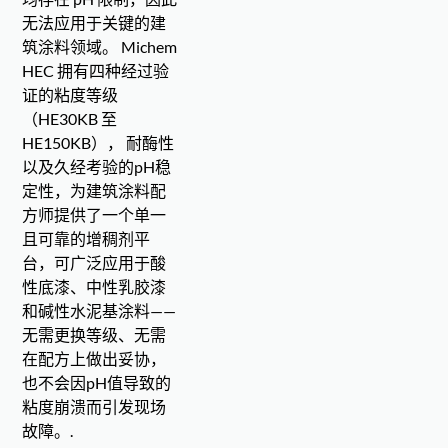
无法应用于关键的建
筑涂料领域。 Michem
HEC 拥有四种经过验
证的粘度等级
（HE30KB 至
HE150KB）， 耐酶性
以及久经考验的pH稳
定性，为建筑涂料配
方师提供了一个单一
且可靠的增稠剂平
台，可广泛应用于酸
性底漆、中性乳胶漆
和碱性水泥基涂料——
无需更换等级、无需
在配方上做出妥协，
也不会因pH值导致的
粘度崩溃而引发现场
故障。.