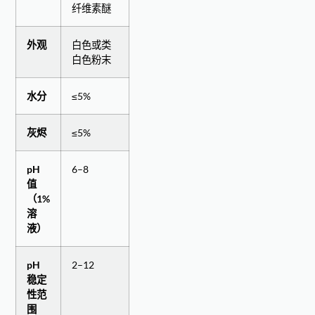
纤维素醚
外观
白色或类
白色粉末
水分
≤5%
灰烬
≤5%
pH
6–8
值
（1%
溶
液）
pH
2–12
稳定
性范
围