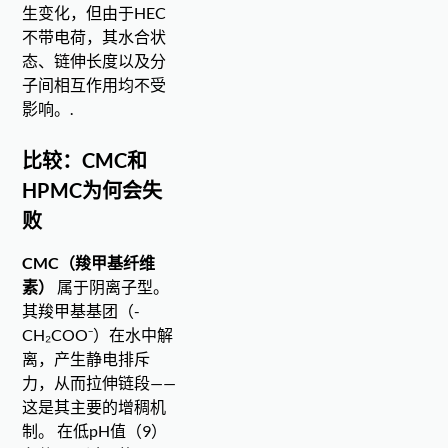
生变化，但由于HEC
不带电荷，其水合状
态、链伸长度以及分
子间相互作用均不受
影响。.
比较：CMC和
HPMC为何会失
败
CMC（羧甲基纤维
素）
属于阴离子型。
其羧甲基基团（-
CH₂COO⁻）在水中解
离，产生静电排斥
力，从而拉伸链段——
这是其主要的增稠机
制。 在低pH值（9）