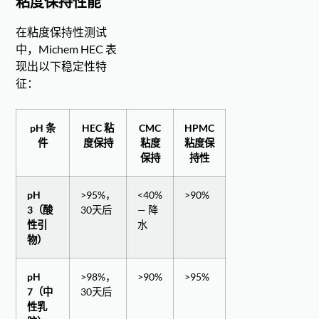
粘度保持性能
在粘度保持性测试
中，Michem HEC 表
现出以下稳定性特
征：
pH 条
HEC 粘
CMC
HPMC
件
度保持
粘度
粘度保
保持
持性
pH
>95%，
<40%
>90%
3（酸
30天后
— 降
性引
水
物）
pH
>98%，
>90%
>95%
7（中
30天后
性乳