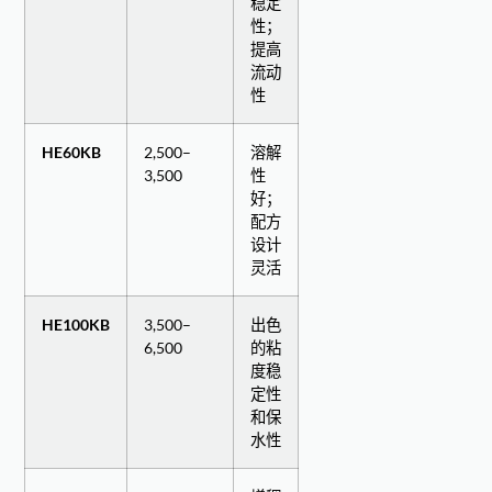
稳定
性；
提高
流动
性
HE60KB
2,500–
溶解
3,500
性
好；
配方
设计
灵活
HE100KB
3,500–
出色
6,500
的粘
度稳
定性
和保
水性