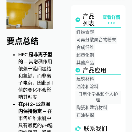
产品
查看详情
列表
>>>
纤维素醚
要点总结
可再分散聚合物粉末
合成纤维
HEC 是非离子型
超塑化剂
的
— 其增稠作用
其他产品
依赖于链间缠结
产品应用
和氢键，而非离
建筑材料
子电荷，因此pH
油漆和涂料
值的变化不会影
日用化学品和个人护
响其粘度
理
在pH 2–12范围
陶瓷和建筑材料
内保持稳定
— 在
石油钻探
市售纤维素醚中
具有最宽的pH稳
联系我们