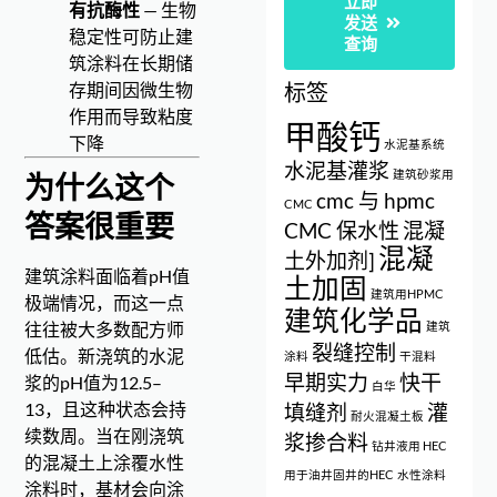
立即
有抗酶性
— 生物
发送
稳定性可防止建
查询
筑涂料在长期储
存期间因微生物
标签
作用而导致粘度
甲酸钙
下降
水泥基系统
水泥基灌浆
建筑砂浆用
为什么这个
cmc 与 hpmc
CMC
答案很重要
CMC 保水性
混凝
混凝
土外加剂]
建筑涂料面临着pH值
土加固
建筑用HPMC
极端情况，而这一点
建筑化学品
往往被大多数配方师
建筑
裂缝控制
低估。新浇筑的水泥
涂料
干混料
早期实力
快干
浆的pH值为12.5–
白华
13，且这种状态会持
填缝剂
灌
耐火混凝土板
续数周。当在刚浇筑
浆掺合料
钻井液用 HEC
的混凝土上涂覆水性
用于油井固井的HEC
水性涂料
涂料时，基材会向涂