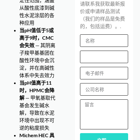
定性范围，涵盖
请联系我获取最新报
从酸性底漆到碱
价或申请样品测试
性水泥涂层的各
（我们的样品是免费
种应用
的，包括运费）。.
当pH值低于5或
高于9时，CMC
会失效
— 其阴离
子羧甲基基团在
酸性环境中会沉
淀，并在高碱性
体系中失去效力
当pH值高于11
时，HPMC会降
解
— 甲氧基取代
基会发生碱水
解，导致在水泥
环境中出现不可
逆的粘度损失
Michem HEC 具