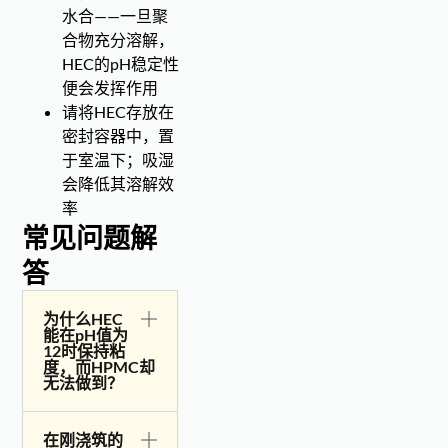
水合——一旦聚
合物充分溶解，
HEC的pH稳定性
便会发挥作用
请将HEC存放在
密封容器中，置
于室温下；吸湿
会降低其溶解效
率
常见问题解
答
为什么HEC
能在pH值为
12时保持粘
度，而HPMC却
无法做到？
在刚浇筑的