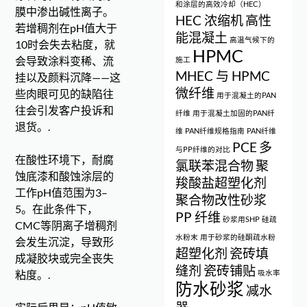
和涂层的高效冷却（HEC）
膜中渗出碱性离子。
HEC 浓缩机
高性
若增稠剂在pH值大于
能混凝土
高温气候下的
10时会失去粘度，就
HPMC
会导致涂料变稀、流
施工
MHEC 与 HPMC
挂以及颜料沉降——这
微纤维
些肉眼可见的缺陷往
用于混凝土的PAN
往会引发客户投诉和
纤维
用于混凝土加固的PAN纤
退货。.
维
PAN纤维规格指南
PAN纤维
PCE
多
与PP纤维的对比
在酸性环境下，耐腐
氯联苯混合物
聚
蚀底漆和酸蚀涂层的
羧酸盐超塑化剂
工作pH值范围为3–
聚合物改性砂浆
5。在此条件下，
PP 纤维
砂浆用SHP
硅疏
CMC等阴离子增稠剂
水粉末
用于砂浆的硅酮疏水粉
会发生沉淀，导致形
超塑化剂
瓷砖填
成凝胶块或完全丧失
缝剂
瓷砖铺贴
粘度。.
吸水率
防水砂浆
减水