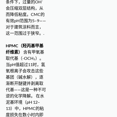
条件下，过量的OH⁻
会压缩双层结构，从
而降低粘度。CMC的
有效pH范围为5–9——
对于建筑涂料而言，
这一范围过于狭窄。.
HPMC（羟丙基甲基
纤维素）
含有甲氧基
取代基（-OCH₃）。
当pH值超过11时，氢
氧根离子会攻击这些
基团（碱水解），逐
渐断开醚键并剥离取
代基——这是一种不可
逆的化学降解。 在水
泥基环境（pH 12–
13）中，HPMC的粘
度损失在数小时内即