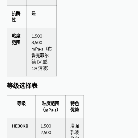
抗酶
是
性
粘度
1,500–
范围
8,500
mPa·s（布
鲁克菲尔
德 LV 型，
1% 溶液）
等级选择表
等级
粘度范围
特色
（mPa·s）
优势
HE30KB
1,500–
增强
2,500
乳液