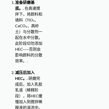
准备研磨基
底。.
在高速搅
拌下，将颜料和
填料（TiO₂、
CaCO₃、高岭
土）与分散剂一
起在水中分散。
此阶段切勿添加
HEC——否则会
影响颜料的分散
效率。.
减压后加入
HEC。.
研磨完
成后，加入乳胶
乳液（稀释阶
段），将HEC缓
慢加入到搅拌稀
释液的涡流中。