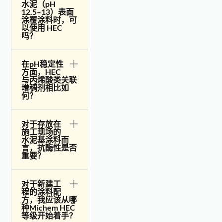
水泥（pH
12.5–13）表面
涂覆涂料时，可
以使用 HEC
吗？
在pH稳定性
方面，HEC
与丙烯酸类关联
增稠剂相比如
何？
对于存放在
施工现场的
水泥基涂料而
言，抗酶性是否
重要？
对于新建工
程的涂料配
方，我应该从哪
种Michem HEC
等级开始着手？