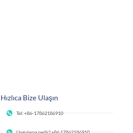
Hızlıca Bize Ulaşın
Tel: +86-17862186910
Uygulama nedir? +86 17862186910