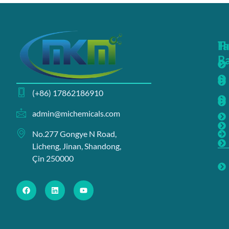
Hı
Ta
Ba
(+86) 17862186910
admin@michemicals.com
No.277 Gongye N Road,
Licheng, Jinan, Shandong,
Çin 250000