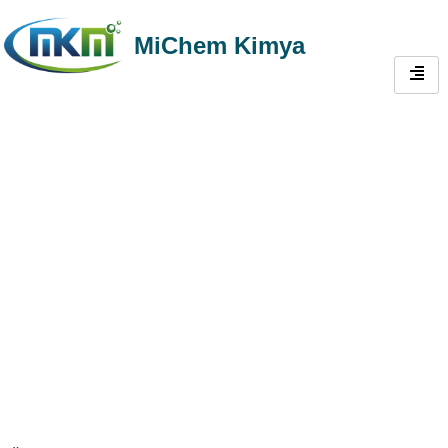
MiChem Kimya
Duvar Macunu
Katkıları | Duvar
Macunu
Formülasyonu için
Yüksek Performanslı
Hammaddeler