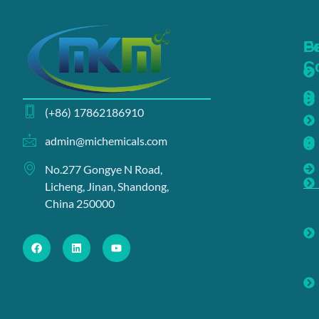
Б
Р
С
(+86) 17862186910
admin@michemicals.com
No.277 Gongye N Road,
Licheng, Jinan, Shandong,
China 250000