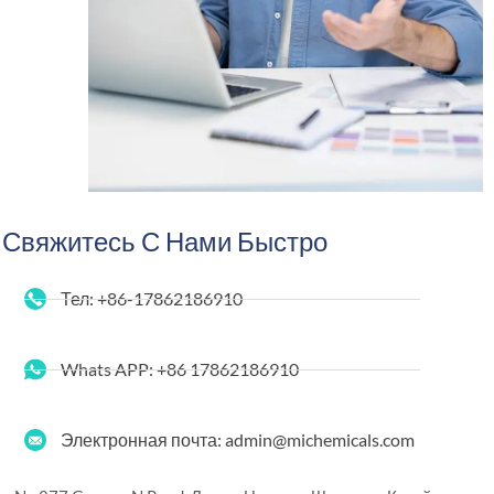
Свяжитесь С Нами Быстро
Тел: +86-17862186910
Whats APP: +86 17862186910
Электронная почта: admin@michemicals.com