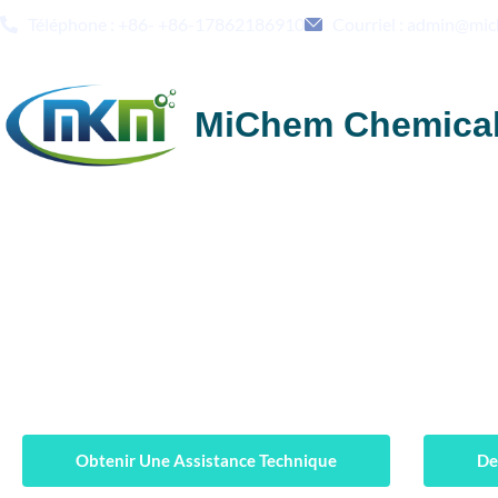
Téléphone : +86- +86-17862186910
Courriel : admin@mi
MiChem Chemica
Solutions d'additifs pour 
performance des fluides
Obtenir Une Assistance Technique
De