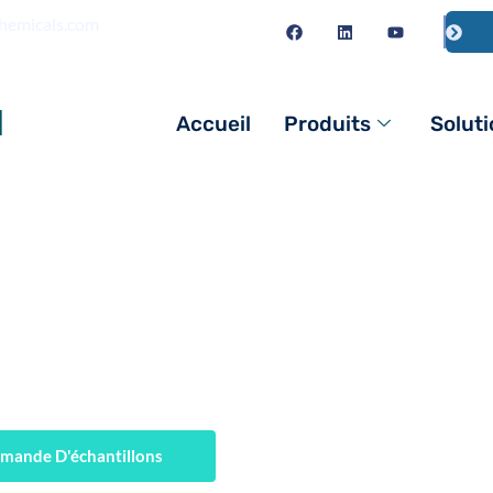
chemicals.com
l
Accueil
Produits
Solut
le forage pétrolier - Améli
 de forage
mande D'échantillons