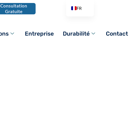
Consultation
FR
Gratuite
EN
AR
ions
Entreprise
Durabilité
Contact
DE
ES
IT
PL
PT_BR
orer la
RO
RU
TR
VI
ZH