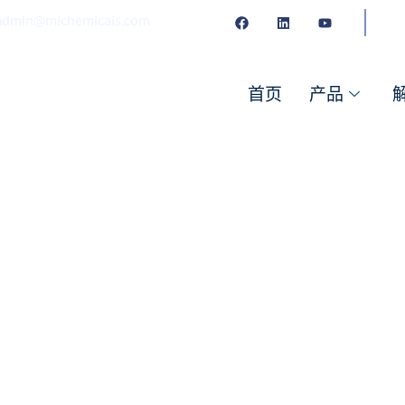
in@michemicals.com
首页
产品
于自流平砂浆的高性能化学