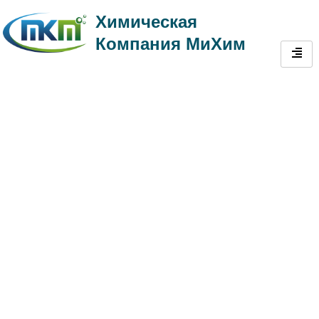
Химическая
Компания МиХим
Добавки для
шпаклевки стен |
Высокоэффективное
сырье для
производства
шпаклевки стен