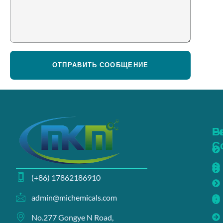
ОТПРАВИТЬ СООБЩЕНИЕ
Б
Р
С
(+86) 17862186910
admin@michemicals.com
No.277 Gongye N Road,