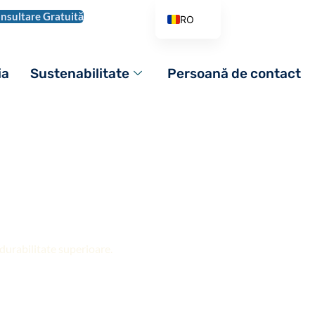
nsultare Gratuită
RO
EN
AR
ia
Sustenabilitate
Persoană de contact
DE
ES
FR
 înaltă
IT
PL
ntru plăci
PT_BR
RU
 durabilitate superioare.
TR
VI
ZH