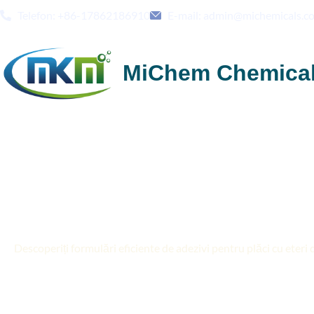
Telefon: +86-17862186910
E-mail: admin@michemicals.c
MiChem Chemica
Aditivi adezivi pentru 
performanță pentru fo
Descoperiți formulări eficiente de adezivi pentru plăci cu eteri