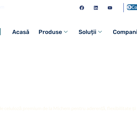
om
Co
l
Acasă
Produse
Soluții
Compan
plăci | Materii prime de
rmularea adezivilor pe
 de celuloză premium de la Michem pentru aderență, flexibilitate și